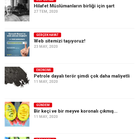
Hilafet Müslümanların birliği için şart
Ekonomi
27 TEM, 2020
Spor
Manzara
GERÇEK HAYAT
Sağlık
Web sitemizi taşıyoruz!
23 MAY, 2020
Gıda-Beslenme
Hayat
Türkiye
EKONOMI
Petrole dayalı terör şimdi çok daha maliyetli
Siyaset
11 MAY, 2020
Dünya
Avrupa
GÜNDEM
Asya
Bir keçi ve bir meyve koronalı çıkmış…
11 MAY, 2020
Afrika
İslam Dünyası