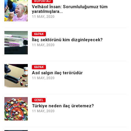
Amerika
RÖPORTAJ
Velhâsıl İnsan: Sorumluluğumuz tüm
yaratılmışlara…
Avustralya
11 MAY, 2020
Tarih
Düşünce
KAPAK
İlaç sektörünü kim dizginleyecek?
Dosyalar
11 MAY, 2020
KAPAK
Asıl salgın ilaç terörüdür
11 MAY, 2020
GENEL
Türkiye neden ilaç üretemez?
11 MAY, 2020