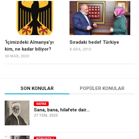
Mehmet Ali Tekin
Abir E. Nahas
Amina S. Jenenkovic
Bağdagül Öz
‘İçimizdeki Almanya’yı
Sıradaki hedef Türkiye
kim, ne kadar biliyor?
8 ARA, 2015
Esra Elönü
30 MAR, 2020
» Yazar arşivi
Bu Sayı
Tüm Sayılar
SON KONULAR
POPÜLER KONULAR
Kategoriler
KAPAK
Kültür Sanat
Sana, bana, hilafete dair…
27 TEM, 2020
Kitap
Karisi kitap sualleri
7 soruda bu hafta
RÖPORTAJ