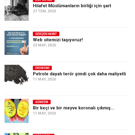
Hilafet Müslümanların birliği için şart
Ekonomi
27 TEM, 2020
Spor
Manzara
GERÇEK HAYAT
Sağlık
Web sitemizi taşıyoruz!
23 MAY, 2020
Gıda-Beslenme
Hayat
Türkiye
EKONOMI
Petrole dayalı terör şimdi çok daha maliyetli
Siyaset
11 MAY, 2020
Dünya
Avrupa
GÜNDEM
Asya
Bir keçi ve bir meyve koronalı çıkmış…
11 MAY, 2020
Afrika
İslam Dünyası