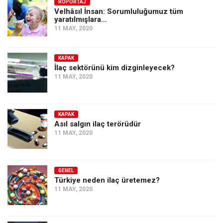
Amerika
RÖPORTAJ
Velhâsıl İnsan: Sorumluluğumuz tüm
yaratılmışlara…
Avustralya
11 MAY, 2020
Tarih
Düşünce
KAPAK
İlaç sektörünü kim dizginleyecek?
Dosyalar
11 MAY, 2020
KAPAK
Asıl salgın ilaç terörüdür
11 MAY, 2020
GENEL
Türkiye neden ilaç üretemez?
11 MAY, 2020