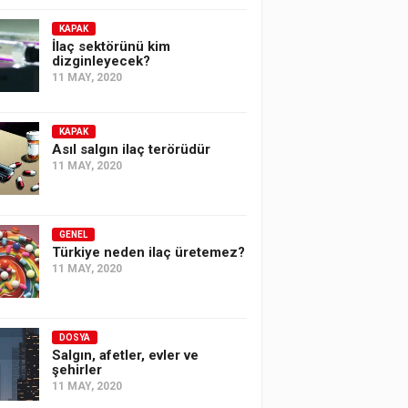
KAPAK
İlaç sektörünü kim
dizginleyecek?
11 MAY, 2020
KAPAK
Asıl salgın ilaç terörüdür
11 MAY, 2020
GENEL
Türkiye neden ilaç üretemez?
11 MAY, 2020
DOSYA
Salgın, afetler, evler ve
şehirler
11 MAY, 2020