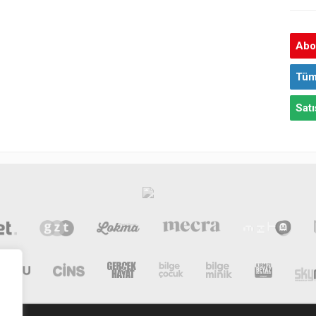
Abon
Tüm
Satı