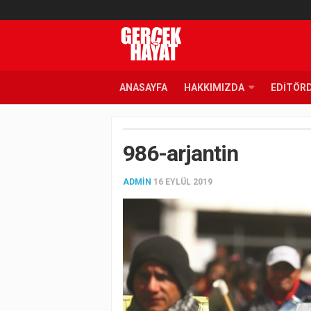
ANASAYFA
HAKKIMIZDA
EDITÖR
986-arjantin
ADMIN
16 EYLÜL 2019