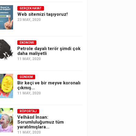
GERÇEK HAYAT
Web sitemizi taşıyoruz!
23 MAY, 2020
EKONOMI
Petrole dayalı terör şimdi çok
daha maliyetli
11 MAY, 2020
GÜNDEM
Bir keçi ve bir meyve koronalı
çıkmış…
11 MAY, 2020
RÖPORTAJ
Velhâsıl İnsan:
Sorumluluğumuz tüm
yaratılmışlara…
11 MAY, 2020