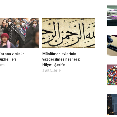
Korona virüsün
Müslüman evlerinin
üphelileri
vazgeçilmez nesnesi:
Hilye-i Şerife
020
2 ARA, 2019