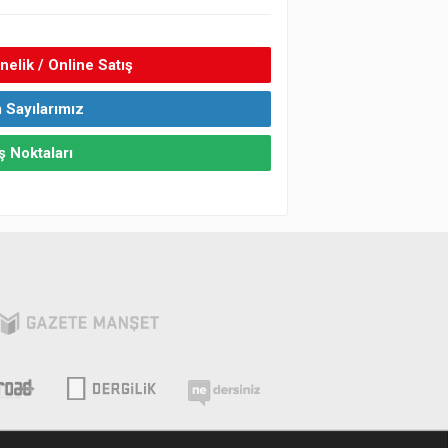
elik / Online Satış
 Sayılarımız
ş Noktaları