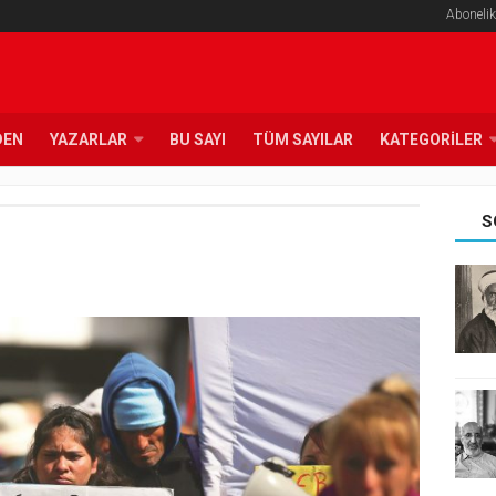
Abonelik
DEN
YAZARLAR
BU SAYI
TÜM SAYILAR
KATEGORILER
S