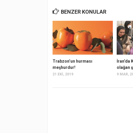
BENZER KONULAR
Trabzon’un hurması
İran’da 
meşhurdur!
olağan ş
21 EKI, 2019
9 MAR, 2