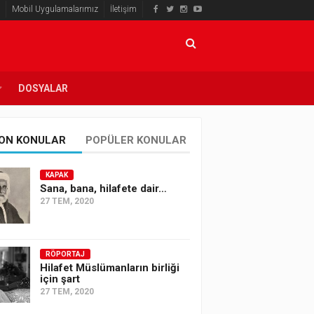
Mobil Uygulamalarımız
İletişim
DOSYALAR
ON KONULAR
POPÜLER KONULAR
KAPAK
Sana, bana, hilafete dair…
27 TEM, 2020
RÖPORTAJ
Hilafet Müslümanların birliği
için şart
27 TEM, 2020