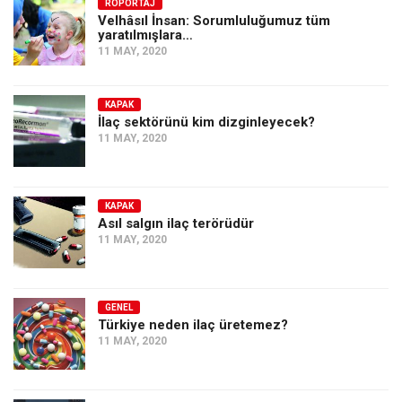
Amerika
RÖPORTAJ
Velhâsıl İnsan: Sorumluluğumuz tüm
yaratılmışlara…
Avustralya
11 MAY, 2020
Tarih
Düşünce
KAPAK
İlaç sektörünü kim dizginleyecek?
Dosyalar
11 MAY, 2020
KAPAK
Asıl salgın ilaç terörüdür
11 MAY, 2020
GENEL
Türkiye neden ilaç üretemez?
11 MAY, 2020