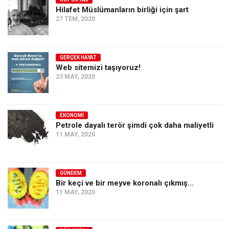
Hilafet Müslümanların birliği için şart
Ekonomi
27 TEM, 2020
Spor
Manzara
GERÇEK HAYAT
Sağlık
Web sitemizi taşıyoruz!
23 MAY, 2020
Gıda-Beslenme
Hayat
Türkiye
EKONOMI
Petrole dayalı terör şimdi çok daha maliyetli
Siyaset
11 MAY, 2020
Dünya
Avrupa
GÜNDEM
Asya
Bir keçi ve bir meyve koronalı çıkmış…
11 MAY, 2020
Afrika
İslam Dünyası