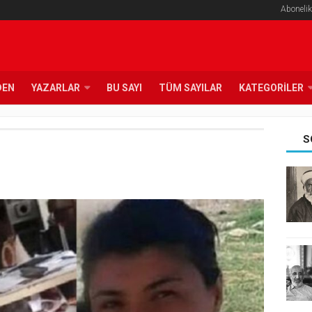
Abonelik
DEN
YAZARLAR
BU SAYI
TÜM SAYILAR
KATEGORILER
S