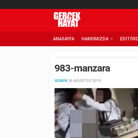
ANASAYFA
HAKKIMIZDA
EDITÖR
983-manzara
ADMIN
26 AĞUSTOS 2019