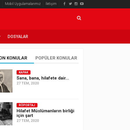
Mobil Uygulamalarımız
İletişim
DOSYALAR
ON KONULAR
POPÜLER KONULAR
KAPAK
Sana, bana, hilafete dair…
27 TEM, 2020
RÖPORTAJ
Hilafet Müslümanların birliği
için şart
27 TEM, 2020