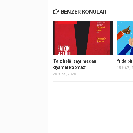
BENZER KONULAR
‘Faiz helâl sayılmadan
Yılda bi
kıyamet kopmaz’
15 HAZ, 
20 OCA, 2020