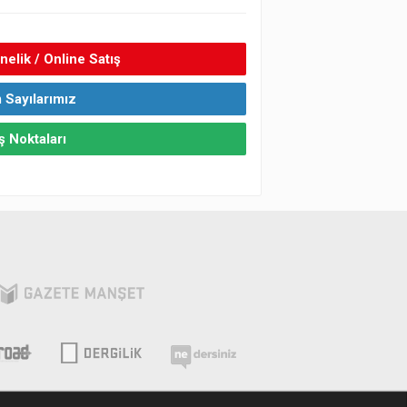
elik / Online Satış
 Sayılarımız
ş Noktaları