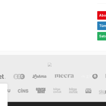
Abon
Tüm
Satı