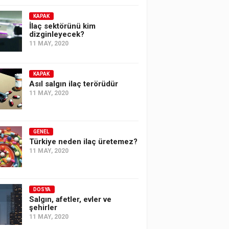
KAPAK
İlaç sektörünü kim
dizginleyecek?
11 MAY, 2020
KAPAK
Asıl salgın ilaç terörüdür
11 MAY, 2020
GENEL
Türkiye neden ilaç üretemez?
11 MAY, 2020
DOSYA
Salgın, afetler, evler ve
şehirler
11 MAY, 2020