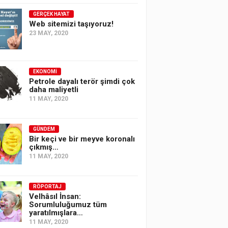
GERÇEK HAYAT
Web sitemizi taşıyoruz!
23 MAY, 2020
EKONOMI
Petrole dayalı terör şimdi çok
daha maliyetli
11 MAY, 2020
GÜNDEM
Bir keçi ve bir meyve koronalı
çıkmış…
11 MAY, 2020
RÖPORTAJ
Velhâsıl İnsan:
Sorumluluğumuz tüm
yaratılmışlara…
11 MAY, 2020