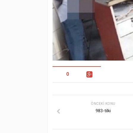
0
ÖNCEKI KONU
983-tilki