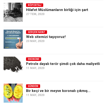
RÖPORTAJ
Ekonomi
Hilafet Müslümanların birliği için şart
Spor
27 TEM, 2020
Manzara
Sağlık
GERÇEK HAYAT
Web sitemizi taşıyoruz!
Gıda-Beslenme
23 MAY, 2020
Hayat
Türkiye
EKONOMI
Siyaset
Petrole dayalı terör şimdi çok daha maliyetli
11 MAY, 2020
Dünya
Avrupa
Asya
GÜNDEM
Bir keçi ve bir meyve koronalı çıkmış…
Afrika
11 MAY, 2020
İslam Dünyası