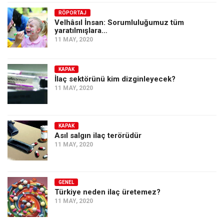
Amerika
RÖPORTAJ
Avustralya
Velhâsıl İnsan: Sorumluluğumuz tüm
yaratılmışlara…
Tarih
11 MAY, 2020
Düşünce
Dosyalar
KAPAK
İlaç sektörünü kim dizginleyecek?
11 MAY, 2020
KAPAK
Asıl salgın ilaç terörüdür
11 MAY, 2020
GENEL
Türkiye neden ilaç üretemez?
11 MAY, 2020