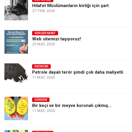
Hilafet Müslümanların birliği için şart
Ekonomi
27 TEM, 2020
Spor
Manzara
GERÇEK HAYAT
Sağlık
Web sitemizi taşıyoruz!
23 MAY, 2020
Gıda-Beslenme
Hayat
Türkiye
EKONOMI
Petrole dayalı terör şimdi çok daha maliyetli
Siyaset
11 MAY, 2020
Dünya
Avrupa
GÜNDEM
Asya
Bir keçi ve bir meyve koronalı çıkmış…
11 MAY, 2020
Afrika
İslam Dünyası