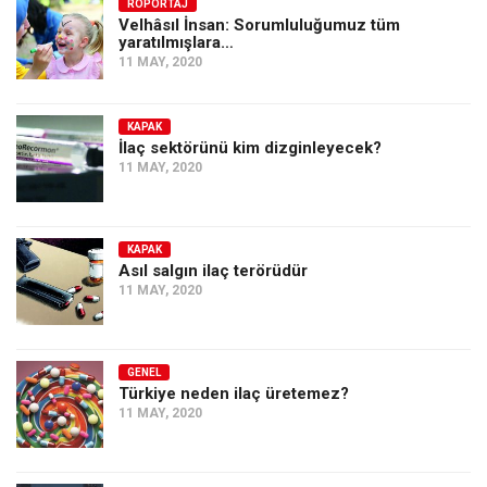
Amerika
RÖPORTAJ
Velhâsıl İnsan: Sorumluluğumuz tüm
yaratılmışlara…
Avustralya
11 MAY, 2020
Tarih
Düşünce
KAPAK
İlaç sektörünü kim dizginleyecek?
Dosyalar
11 MAY, 2020
KAPAK
Asıl salgın ilaç terörüdür
11 MAY, 2020
GENEL
Türkiye neden ilaç üretemez?
11 MAY, 2020