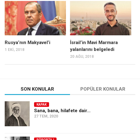
Mehmet Ali Tekin
Abir E. Nahas
Amina S. Jenenkovic
Bağdagül Öz
Rusya’nın Makyavel’i
İsrail’in Mavi Marmara
yalanlarını belgeledi
1 EKI, 2018
Esra Elönü
20 AĞU, 2018
» Yazar arşivi
Bu Sayı
Tüm Sayılar
SON KONULAR
POPÜLER KONULAR
Kategoriler
KAPAK
Kültür Sanat
Sana, bana, hilafete dair…
27 TEM, 2020
Kitap
Karisi kitap sualleri
7 soruda bu hafta
RÖPORTAJ