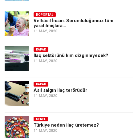
Amerika
Avustralya
RÖPORTAJ
Velhâsıl İnsan: Sorumluluğumuz tüm
Tarih
yaratılmışlara…
11 MAY, 2020
Düşünce
Dosyalar
KAPAK
İlaç sektörünü kim dizginleyecek?
11 MAY, 2020
KAPAK
Asıl salgın ilaç terörüdür
11 MAY, 2020
GENEL
Türkiye neden ilaç üretemez?
11 MAY, 2020