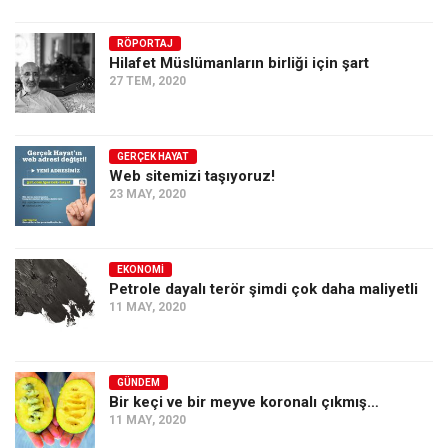
Ekonomi
RÖPORTAJ
Spor
Hilafet Müslümanların birliği için şart
27 TEM, 2020
Manzara
Sağlık
Gıda-Beslenme
GERÇEK HAYAT
Web sitemizi taşıyoruz!
Hayat
23 MAY, 2020
Türkiye
Siyaset
EKONOMI
Petrole dayalı terör şimdi çok daha maliyetli
Dünya
11 MAY, 2020
Avrupa
Asya
GÜNDEM
Afrika
Bir keçi ve bir meyve koronalı çıkmış…
İslam Dünyası
11 MAY, 2020