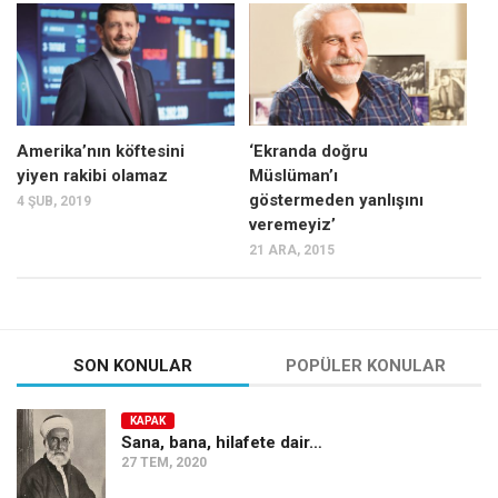
Mehmet Ali Tekin
Abir E. Nahas
Amina S. Jenenkovic
Bağdagül Öz
Amerika’nın köftesini
‘Ekranda doğru
yiyen rakibi olamaz
Müslüman’ı
Esra Elönü
göstermeden yanlışını
4 ŞUB, 2019
» Yazar arşivi
veremeyiz’
21 ARA, 2015
Bu Sayı
Tüm Sayılar
Kategoriler
SON KONULAR
POPÜLER KONULAR
Kültür Sanat
Kitap
KAPAK
Sana, bana, hilafete dair…
Karisi kitap sualleri
27 TEM, 2020
7 soruda bu hafta