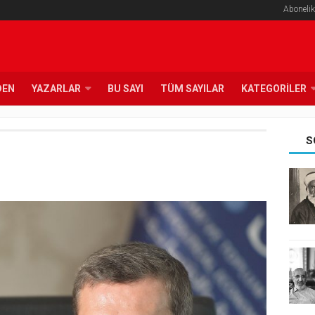
Abonelik
DEN
YAZARLAR
BU SAYI
TÜM SAYILAR
KATEGORILER
S