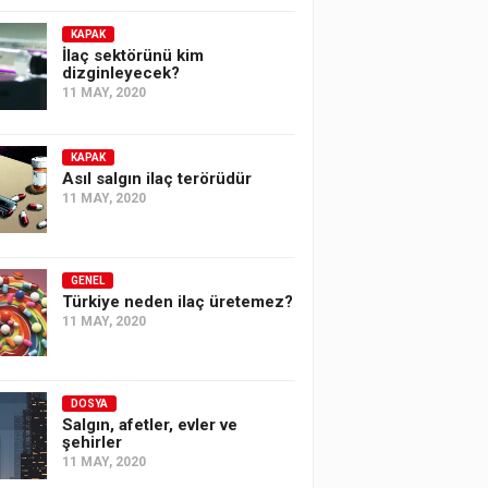
KAPAK
İlaç sektörünü kim
dizginleyecek?
11 MAY, 2020
KAPAK
Asıl salgın ilaç terörüdür
11 MAY, 2020
GENEL
Türkiye neden ilaç üretemez?
11 MAY, 2020
DOSYA
Salgın, afetler, evler ve
şehirler
11 MAY, 2020