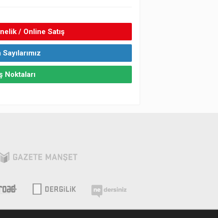
elik / Online Satış
 Sayılarımız
ş Noktaları