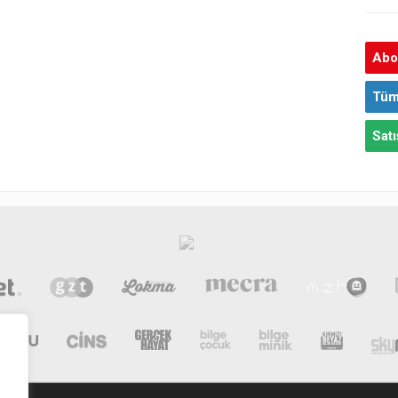
Abon
Tüm
Satı