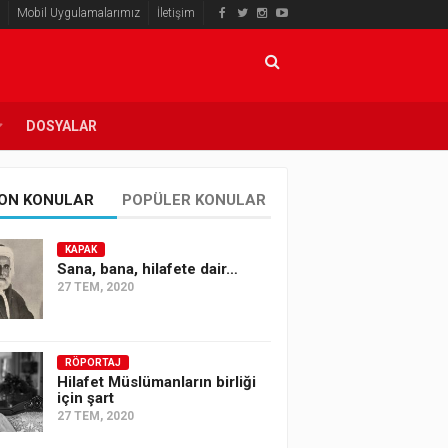
Mobil Uygulamalarımız
İletişim
DOSYALAR
ON KONULAR
POPÜLER KONULAR
KAPAK
Sana, bana, hilafete dair…
27 TEM, 2020
RÖPORTAJ
Hilafet Müslümanların birliği
için şart
27 TEM, 2020