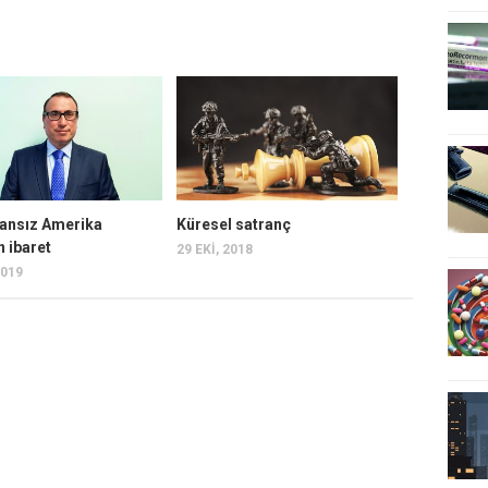
ansız Amerika
Küresel satranç
 ibaret
29 EKI, 2018
2019