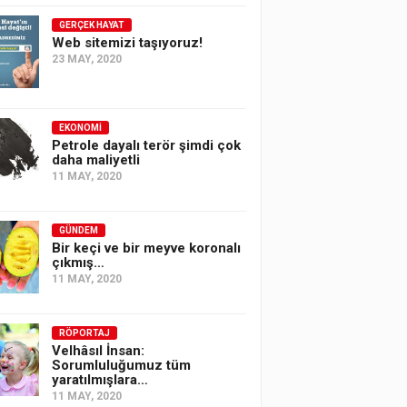
GERÇEK HAYAT
Web sitemizi taşıyoruz!
23 MAY, 2020
EKONOMI
Petrole dayalı terör şimdi çok
daha maliyetli
11 MAY, 2020
GÜNDEM
Bir keçi ve bir meyve koronalı
çıkmış…
11 MAY, 2020
RÖPORTAJ
Velhâsıl İnsan:
Sorumluluğumuz tüm
yaratılmışlara…
11 MAY, 2020