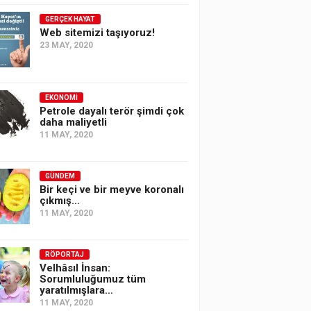
GERÇEK HAYAT
Web sitemizi taşıyoruz!
23 MAY, 2020
EKONOMI
Petrole dayalı terör şimdi çok
daha maliyetli
11 MAY, 2020
GÜNDEM
Bir keçi ve bir meyve koronalı
çıkmış…
11 MAY, 2020
RÖPORTAJ
Velhâsıl İnsan:
Sorumluluğumuz tüm
yaratılmışlara…
11 MAY, 2020