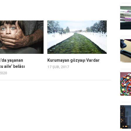
’da yaşanan
Kurumayan gözyaşı Vardar
u aile’ belâsı
17 ŞUB, 2017
2020