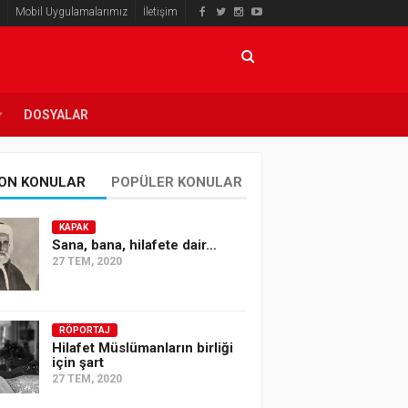
Mobil Uygulamalarımız
İletişim
DOSYALAR
ON KONULAR
POPÜLER KONULAR
KAPAK
Sana, bana, hilafete dair…
27 TEM, 2020
RÖPORTAJ
Hilafet Müslümanların birliği
için şart
27 TEM, 2020