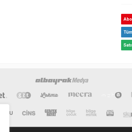
Abon
Tüm
Satı