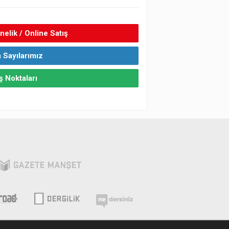
elik / Online Satış
 Sayılarımız
ş Noktaları