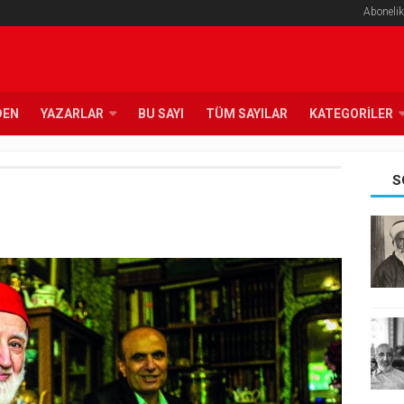
Abonelik
DEN
YAZARLAR
BU SAYI
TÜM SAYILAR
KATEGORILER
S