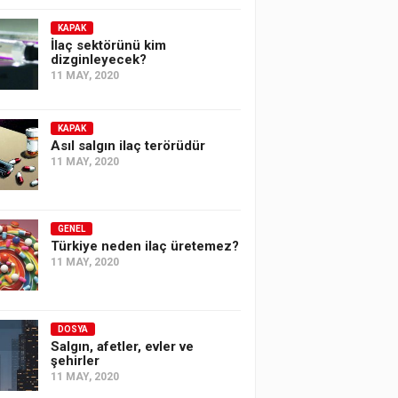
KAPAK
İlaç sektörünü kim
dizginleyecek?
11 MAY, 2020
KAPAK
Asıl salgın ilaç terörüdür
11 MAY, 2020
GENEL
Türkiye neden ilaç üretemez?
11 MAY, 2020
DOSYA
Salgın, afetler, evler ve
şehirler
11 MAY, 2020