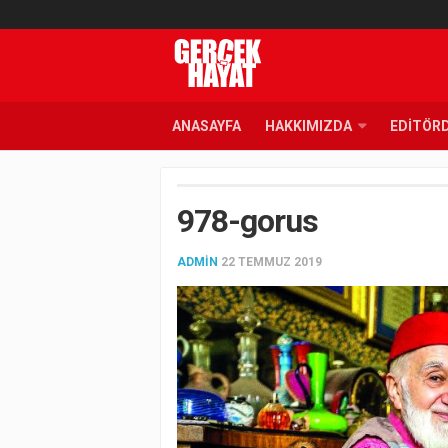
ANASAYFA
HAKKIMIZDA
EDITÖR
978-gorus
ADMIN
22 TEMMUZ 2019