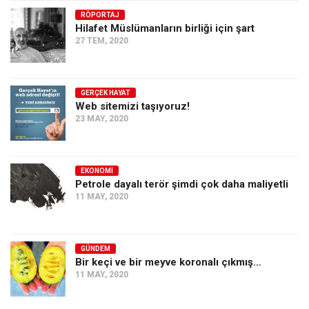
RÖPORTAJ
Ekonomi
Hilafet Müslümanların birliği için şart
Spor
27 TEM, 2020
Manzara
Sağlık
GERÇEK HAYAT
Web sitemizi taşıyoruz!
Gıda-Beslenme
23 MAY, 2020
Hayat
Türkiye
EKONOMI
Siyaset
Petrole dayalı terör şimdi çok daha maliyetli
11 MAY, 2020
Dünya
Avrupa
Asya
GÜNDEM
Bir keçi ve bir meyve koronalı çıkmış…
Afrika
11 MAY, 2020
İslam Dünyası