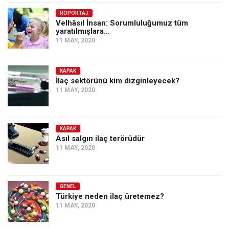
Amerika
RÖPORTAJ
Avustralya
Velhâsıl İnsan: Sorumluluğumuz tüm
yaratılmışlara…
Tarih
11 MAY, 2020
Düşünce
Dosyalar
KAPAK
İlaç sektörünü kim dizginleyecek?
11 MAY, 2020
KAPAK
Asıl salgın ilaç terörüdür
11 MAY, 2020
GENEL
Türkiye neden ilaç üretemez?
11 MAY, 2020