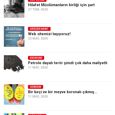
Hilafet Müslümanların birliği için şart
Ekonomi
27 TEM, 2020
Spor
Manzara
GERÇEK HAYAT
Sağlık
Web sitemizi taşıyoruz!
23 MAY, 2020
Gıda-Beslenme
Hayat
Türkiye
EKONOMI
Petrole dayalı terör şimdi çok daha maliyetli
Siyaset
11 MAY, 2020
Dünya
Avrupa
GÜNDEM
Asya
Bir keçi ve bir meyve koronalı çıkmış…
11 MAY, 2020
Afrika
İslam Dünyası