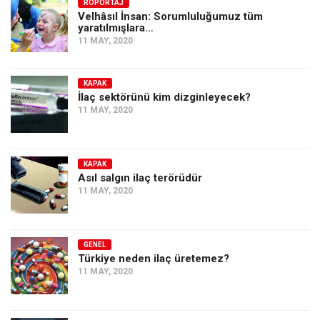
Amerika
RÖPORTAJ
Velhâsıl İnsan: Sorumluluğumuz tüm
yaratılmışlara…
Avustralya
11 MAY, 2020
Tarih
Düşünce
KAPAK
İlaç sektörünü kim dizginleyecek?
Dosyalar
11 MAY, 2020
KAPAK
Asıl salgın ilaç terörüdür
11 MAY, 2020
GENEL
Türkiye neden ilaç üretemez?
11 MAY, 2020