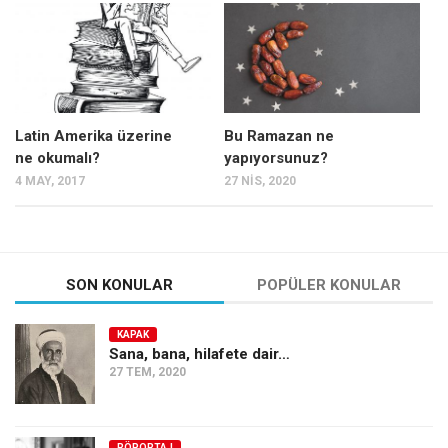
Mehmet Ali Tekin
Abir E. Nahas
Amina S. Jenenkovic
Bağdagül Öz
Latin Amerika üzerine
Bu Ramazan ne
ne okumalı?
yapıyorsunuz?
Esra Elönü
4 MAY, 2017
27 NIS, 2020
» Yazar arşivi
Bu Sayı
Tüm Sayılar
SON KONULAR
POPÜLER KONULAR
Kategoriler
KAPAK
Kültür Sanat
Sana, bana, hilafete dair…
27 TEM, 2020
Kitap
Karisi kitap sualleri
7 soruda bu hafta
RÖPORTAJ