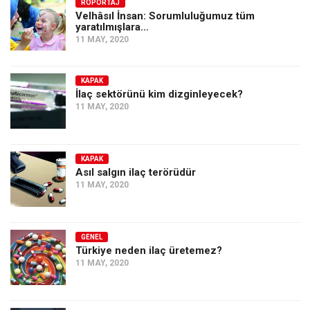
Amerika
RÖPORTAJ
Velhâsıl İnsan: Sorumluluğumuz tüm
yaratılmışlara…
Avustralya
11 MAY, 2020
Tarih
Düşünce
KAPAK
İlaç sektörünü kim dizginleyecek?
Dosyalar
11 MAY, 2020
KAPAK
Asıl salgın ilaç terörüdür
11 MAY, 2020
GENEL
Türkiye neden ilaç üretemez?
11 MAY, 2020