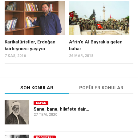
Mehmet Ali Tekin
Abir E. Nahas
Amina S. Jenenkovic
Bağdagül Öz
Karikatüristler, Erdoğan
Afrin’e Al Bayrakla gelen
körleşmesi yaşıyor
bahar
Esra Elönü
7 KAS, 2016
26 MAR, 2018
» Yazar arşivi
Bu Sayı
Tüm Sayılar
SON KONULAR
POPÜLER KONULAR
Kategoriler
KAPAK
Kültür Sanat
Sana, bana, hilafete dair…
27 TEM, 2020
Kitap
Karisi kitap sualleri
7 soruda bu hafta
RÖPORTAJ