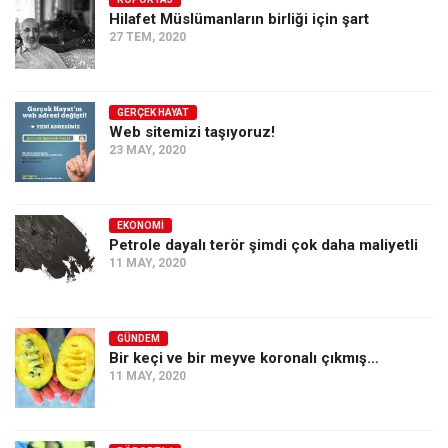
Hilafet Müslümanların birliği için şart
Ekonomi
27 TEM, 2020
Spor
Manzara
GERÇEK HAYAT
Sağlık
Web sitemizi taşıyoruz!
23 MAY, 2020
Gıda-Beslenme
Hayat
Türkiye
EKONOMI
Petrole dayalı terör şimdi çok daha maliyetli
Siyaset
11 MAY, 2020
Dünya
Avrupa
GÜNDEM
Asya
Bir keçi ve bir meyve koronalı çıkmış…
11 MAY, 2020
Afrika
İslam Dünyası