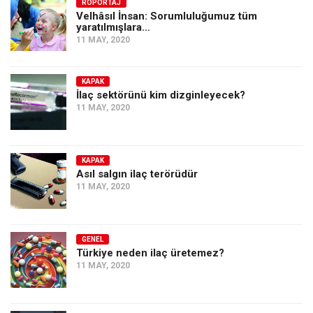
Amerika
RÖPORTAJ
Velhâsıl İnsan: Sorumluluğumuz tüm
yaratılmışlara…
Avustralya
11 MAY, 2020
Tarih
Düşünce
KAPAK
İlaç sektörünü kim dizginleyecek?
Dosyalar
11 MAY, 2020
KAPAK
Asıl salgın ilaç terörüdür
11 MAY, 2020
GENEL
Türkiye neden ilaç üretemez?
11 MAY, 2020