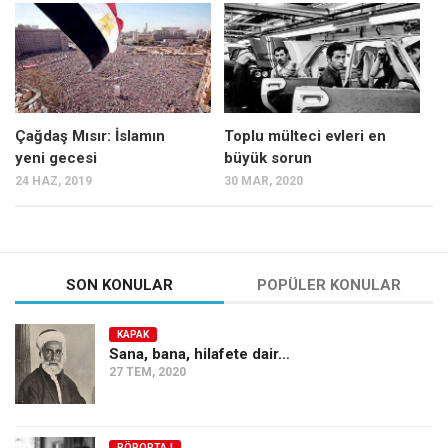
Mehmet Ali Tekin
Abir E. Nahas
Amina S. Jenenkovic
Bağdagül Öz
Çağdaş Mısır: İslamın
Toplu mülteci evleri en
yeni gecesi
büyük sorun
Esra Elönü
24 HAZ, 2019
30 MAR, 2020
» Yazar arşivi
Bu Sayı
Tüm Sayılar
SON KONULAR
POPÜLER KONULAR
Kategoriler
KAPAK
Kültür Sanat
Sana, bana, hilafete dair…
27 TEM, 2020
Kitap
Karisi kitap sualleri
7 soruda bu hafta
RÖPORTAJ