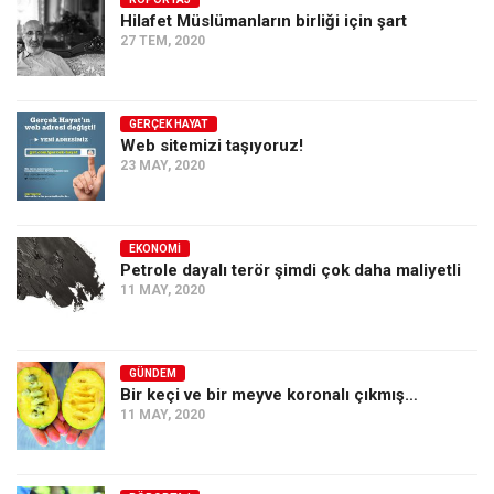
Hilafet Müslümanların birliği için şart
Ekonomi
27 TEM, 2020
Spor
Manzara
GERÇEK HAYAT
Sağlık
Web sitemizi taşıyoruz!
23 MAY, 2020
Gıda-Beslenme
Hayat
Türkiye
EKONOMI
Petrole dayalı terör şimdi çok daha maliyetli
Siyaset
11 MAY, 2020
Dünya
Avrupa
GÜNDEM
Asya
Bir keçi ve bir meyve koronalı çıkmış…
11 MAY, 2020
Afrika
İslam Dünyası