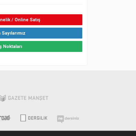
elik / Online Satış
 Sayılarımız
ş Noktaları