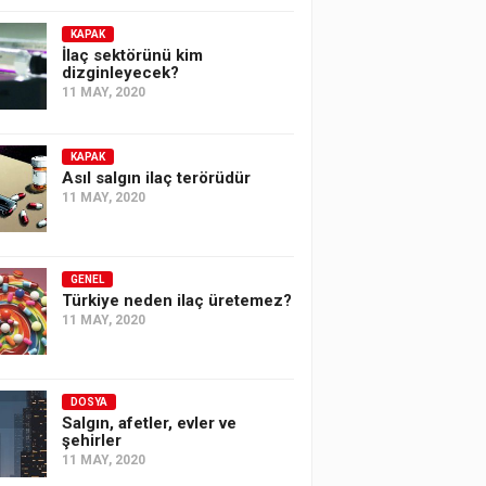
KAPAK
İlaç sektörünü kim
dizginleyecek?
11 MAY, 2020
KAPAK
Asıl salgın ilaç terörüdür
11 MAY, 2020
GENEL
Türkiye neden ilaç üretemez?
11 MAY, 2020
DOSYA
Salgın, afetler, evler ve
şehirler
11 MAY, 2020