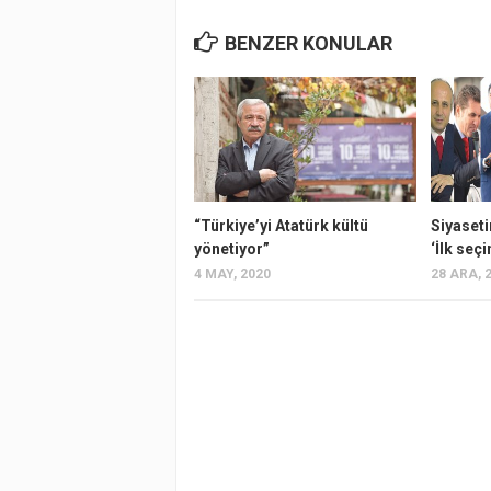
BENZER KONULAR
“Türkiye’yi Atatürk kültü
Siyaseti
yönetiyor”
‘İlk seç
4 MAY, 2020
28 ARA, 