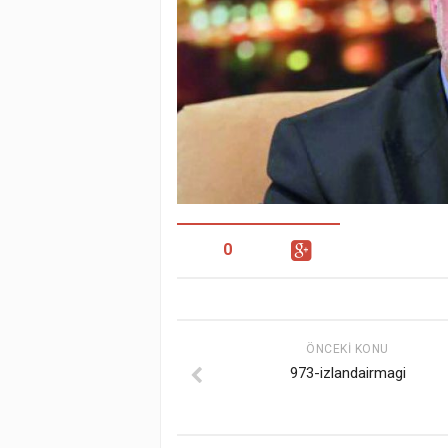
0
ÖNCEKI KONU
973-izlandairmagi