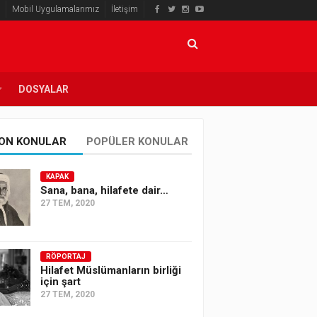
Mobil Uygulamalarımız
İletişim
DOSYALAR
ON KONULAR
POPÜLER KONULAR
KAPAK
Sana, bana, hilafete dair…
27 TEM, 2020
RÖPORTAJ
Hilafet Müslümanların birliği
için şart
27 TEM, 2020