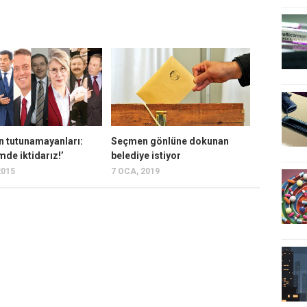
n tutunamayanları:
Seçmen gönlüne dokunan
imde iktidarız!’
belediye istiyor
2015
7 OCA, 2019