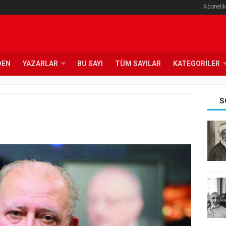
Abonelik
DEN
YAZARLAR
BU SAYI
TÜM SAYILAR
KATEGORILER
S