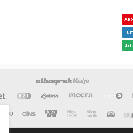
Abon
Tüm
Satı