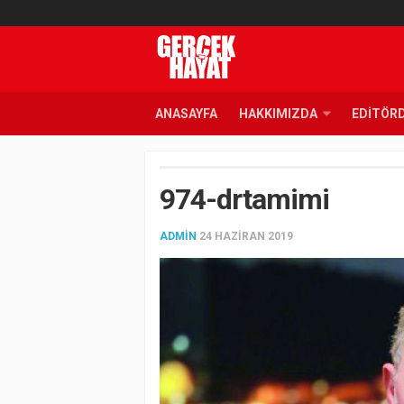
ANASAYFA
HAKKIMIZDA
EDITÖR
974-drtamimi
ADMIN
24 HAZIRAN 2019