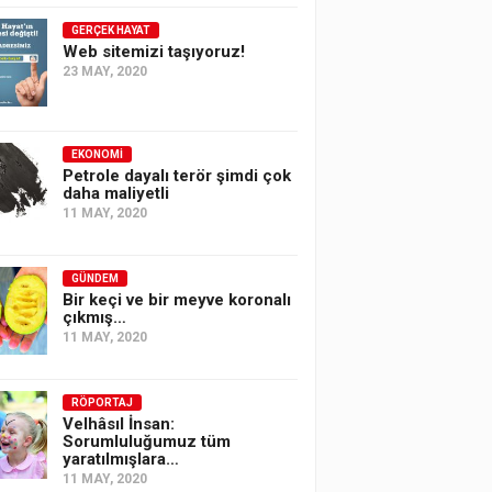
GERÇEK HAYAT
Web sitemizi taşıyoruz!
23 MAY, 2020
EKONOMI
Petrole dayalı terör şimdi çok
daha maliyetli
11 MAY, 2020
GÜNDEM
Bir keçi ve bir meyve koronalı
çıkmış…
11 MAY, 2020
RÖPORTAJ
Velhâsıl İnsan:
Sorumluluğumuz tüm
yaratılmışlara…
11 MAY, 2020