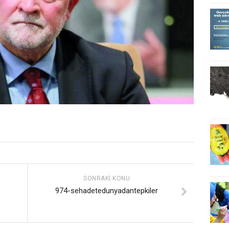
SONRAKI KONU
974-sehadetedunyadantepkiler