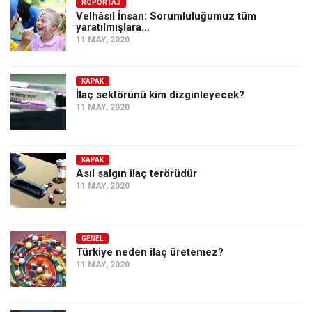
Amerika
RÖPORTAJ
Velhâsıl İnsan: Sorumluluğumuz tüm
yaratılmışlara…
Avustralya
11 MAY, 2020
Tarih
Düşünce
KAPAK
İlaç sektörünü kim dizginleyecek?
Dosyalar
11 MAY, 2020
KAPAK
Asıl salgın ilaç terörüdür
11 MAY, 2020
GENEL
Türkiye neden ilaç üretemez?
11 MAY, 2020