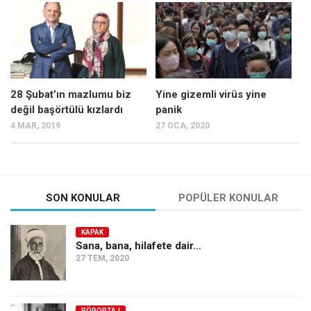
Mehmet Ali Tekin
Abir E. Nahas
Amina S. Jenenkovic
Bağdagül Öz
28 Şubat’ın mazlumu biz
Yine gizemli virüs yine
değil başörtülü kızlardı
panik
Esra Elönü
4 MAR, 2019
27 OCA, 2020
» Yazar arşivi
Bu Sayı
Tüm Sayılar
SON KONULAR
POPÜLER KONULAR
Kategoriler
KAPAK
Kültür Sanat
Sana, bana, hilafete dair…
27 TEM, 2020
Kitap
Karisi kitap sualleri
7 soruda bu hafta
RÖPORTAJ