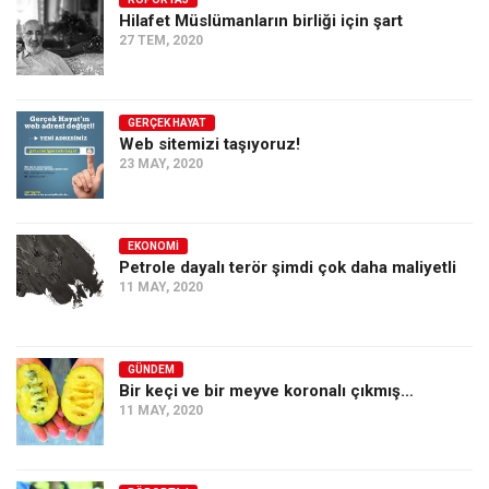
Hilafet Müslümanların birliği için şart
Ekonomi
27 TEM, 2020
Spor
Manzara
GERÇEK HAYAT
Sağlık
Web sitemizi taşıyoruz!
23 MAY, 2020
Gıda-Beslenme
Hayat
Türkiye
EKONOMI
Petrole dayalı terör şimdi çok daha maliyetli
Siyaset
11 MAY, 2020
Dünya
Avrupa
GÜNDEM
Asya
Bir keçi ve bir meyve koronalı çıkmış…
11 MAY, 2020
Afrika
İslam Dünyası