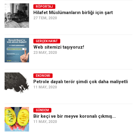
RÖPORTAJ
Ekonomi
Hilafet Müslümanların birliği için şart
Spor
27 TEM, 2020
Manzara
Sağlık
GERÇEK HAYAT
Web sitemizi taşıyoruz!
Gıda-Beslenme
23 MAY, 2020
Hayat
Türkiye
EKONOMI
Siyaset
Petrole dayalı terör şimdi çok daha maliyetli
11 MAY, 2020
Dünya
Avrupa
Asya
GÜNDEM
Bir keçi ve bir meyve koronalı çıkmış…
Afrika
11 MAY, 2020
İslam Dünyası