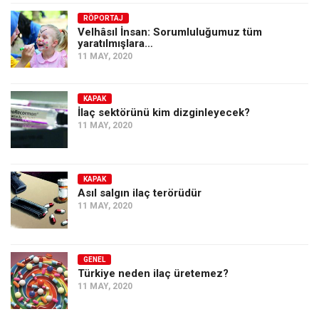
Amerika
RÖPORTAJ
Avustralya
Velhâsıl İnsan: Sorumluluğumuz tüm
yaratılmışlara…
Tarih
11 MAY, 2020
Düşünce
Dosyalar
KAPAK
İlaç sektörünü kim dizginleyecek?
11 MAY, 2020
KAPAK
Asıl salgın ilaç terörüdür
11 MAY, 2020
GENEL
Türkiye neden ilaç üretemez?
11 MAY, 2020