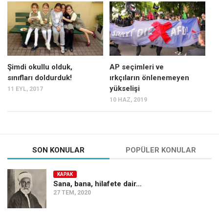
Mehmet Ali Tekin
Abir E. Nahas
Amina S. Jenenkovic
Bağdagül Öz
Şimdi okullu olduk,
AP seçimleri ve
sınıfları doldurduk!
ırkçıların önlenemeyen
Esra Elönü
yükselişi
11 EYL, 2017
» Yazar arşivi
10 HAZ, 2019
Bu Sayı
Tüm Sayılar
Kategoriler
SON KONULAR
POPÜLER KONULAR
Kültür Sanat
KAPAK
Kitap
Sana, bana, hilafete dair…
27 TEM, 2020
Karisi kitap sualleri
7 soruda bu hafta