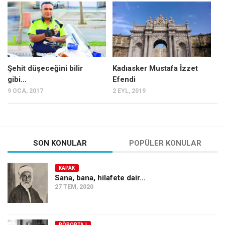
Mehmet Ali Tekin
Abir E. Nahas
Amina S. Jenenkovic
Bağdagül Öz
Şehit düşeceğini bilir
Kadıasker Mustafa İzzet
gibi…
Efendi
Esra Elönü
9 OCA, 2017
2 EYL, 2019
» Yazar arşivi
Bu Sayı
Tüm Sayılar
SON KONULAR
POPÜLER KONULAR
Kategoriler
KAPAK
Kültür Sanat
Sana, bana, hilafete dair…
27 TEM, 2020
Kitap
Karisi kitap sualleri
7 soruda bu hafta
RÖPORTAJ