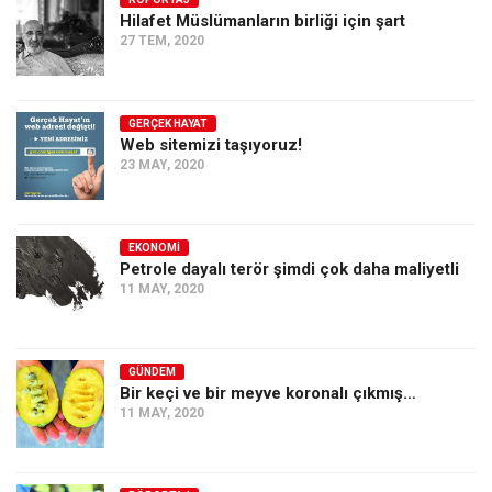
Hilafet Müslümanların birliği için şart
Ekonomi
27 TEM, 2020
Spor
Manzara
GERÇEK HAYAT
Sağlık
Web sitemizi taşıyoruz!
23 MAY, 2020
Gıda-Beslenme
Hayat
Türkiye
EKONOMI
Petrole dayalı terör şimdi çok daha maliyetli
Siyaset
11 MAY, 2020
Dünya
Avrupa
GÜNDEM
Asya
Bir keçi ve bir meyve koronalı çıkmış…
11 MAY, 2020
Afrika
İslam Dünyası