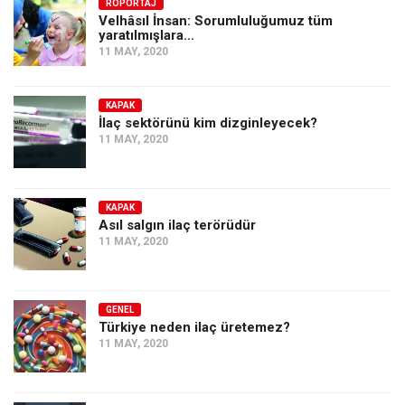
Amerika
RÖPORTAJ
Velhâsıl İnsan: Sorumluluğumuz tüm
yaratılmışlara…
Avustralya
11 MAY, 2020
Tarih
Düşünce
KAPAK
İlaç sektörünü kim dizginleyecek?
Dosyalar
11 MAY, 2020
KAPAK
Asıl salgın ilaç terörüdür
11 MAY, 2020
GENEL
Türkiye neden ilaç üretemez?
11 MAY, 2020