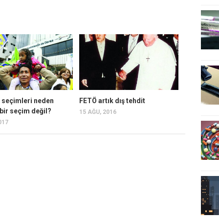
 seçimleri neden
FETÖ artık dış tehdit
bir seçim değil?
15 AĞU, 2016
017