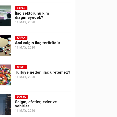
KAPAK
İlaç sektörünü kim
dizginleyecek?
11 MAY, 2020
KAPAK
Asıl salgın ilaç terörüdür
11 MAY, 2020
GENEL
Türkiye neden ilaç üretemez?
11 MAY, 2020
DOSYA
Salgın, afetler, evler ve
şehirler
11 MAY, 2020