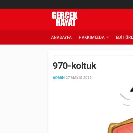
ANASAYFA
HAKKIMIZDA
EDITÖR
970-koltuk
ADMIN
27 MAYIS 2019