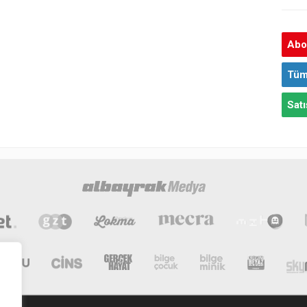
Abon
Tüm
Satı