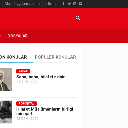
Mobil Uygulamalarımız
İletişim
DOSYALAR
ON KONULAR
POPÜLER KONULAR
KAPAK
Sana, bana, hilafete dair…
27 TEM, 2020
RÖPORTAJ
Hilafet Müslümanların birliği
için şart
27 TEM, 2020