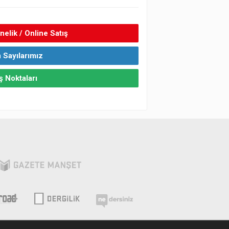
elik / Online Satış
 Sayılarımız
ş Noktaları