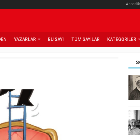
Abonelik
DEN
YAZARLAR
BU SAYI
TÜM SAYILAR
KATEGORILER
S