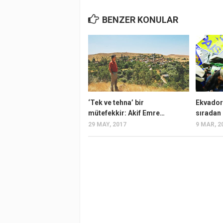
BENZER KONULAR
‘Tek ve tehna’ bir
Ekvador
mütefekkir: Akif Emre…
sıradan 
29 MAY, 2017
9 MAR, 2