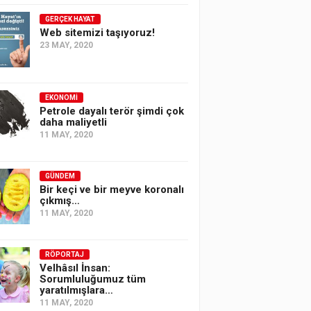
GERÇEK HAYAT
Web sitemizi taşıyoruz!
23 MAY, 2020
EKONOMI
Petrole dayalı terör şimdi çok
daha maliyetli
11 MAY, 2020
GÜNDEM
Bir keçi ve bir meyve koronalı
çıkmış…
11 MAY, 2020
RÖPORTAJ
Velhâsıl İnsan:
Sorumluluğumuz tüm
yaratılmışlara…
11 MAY, 2020