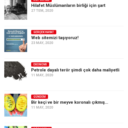
Hilafet Müslümanların birliği için şart
Ekonomi
27 TEM, 2020
Spor
Manzara
GERÇEK HAYAT
Sağlık
Web sitemizi taşıyoruz!
23 MAY, 2020
Gıda-Beslenme
Hayat
Türkiye
EKONOMI
Petrole dayalı terör şimdi çok daha maliyetli
Siyaset
11 MAY, 2020
Dünya
Avrupa
GÜNDEM
Asya
Bir keçi ve bir meyve koronalı çıkmış…
11 MAY, 2020
Afrika
İslam Dünyası