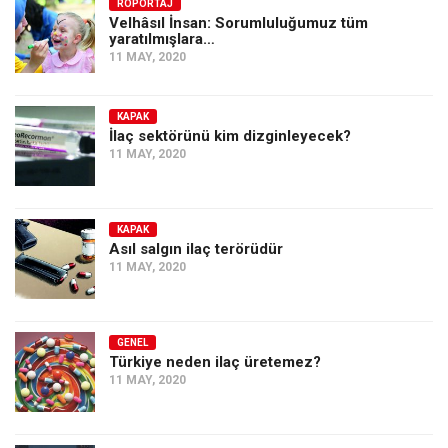
Amerika
RÖPORTAJ
Velhâsıl İnsan: Sorumluluğumuz tüm
yaratılmışlara…
Avustralya
11 MAY, 2020
Tarih
Düşünce
KAPAK
İlaç sektörünü kim dizginleyecek?
Dosyalar
11 MAY, 2020
KAPAK
Asıl salgın ilaç terörüdür
11 MAY, 2020
GENEL
Türkiye neden ilaç üretemez?
11 MAY, 2020