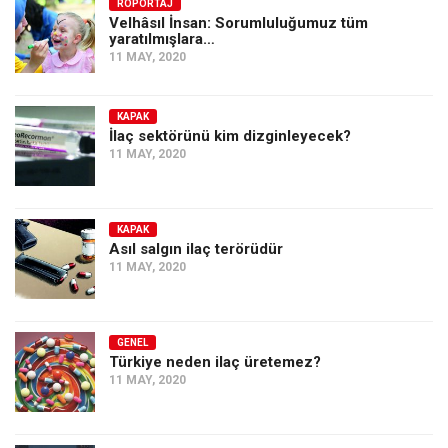
Amerika
RÖPORTAJ
Velhâsıl İnsan: Sorumluluğumuz tüm
yaratılmışlara…
Avustralya
11 MAY, 2020
Tarih
Düşünce
KAPAK
İlaç sektörünü kim dizginleyecek?
Dosyalar
11 MAY, 2020
KAPAK
Asıl salgın ilaç terörüdür
11 MAY, 2020
GENEL
Türkiye neden ilaç üretemez?
11 MAY, 2020