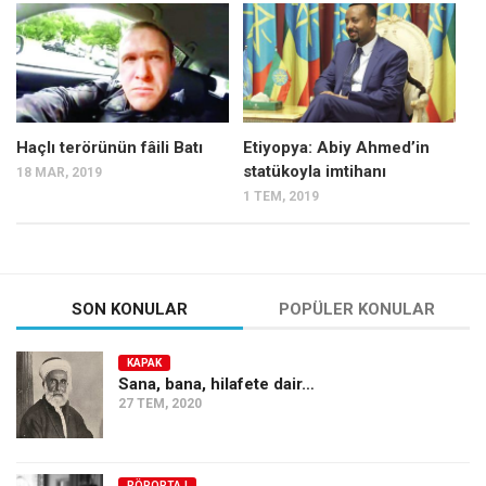
Mehmet Ali Tekin
Abir E. Nahas
Amina S. Jenenkovic
Bağdagül Öz
Haçlı terörünün fâili Batı
Etiyopya: Abiy Ahmed’in
statükoyla imtihanı
18 MAR, 2019
Esra Elönü
1 TEM, 2019
» Yazar arşivi
Bu Sayı
Tüm Sayılar
SON KONULAR
POPÜLER KONULAR
Kategoriler
KAPAK
Kültür Sanat
Sana, bana, hilafete dair…
27 TEM, 2020
Kitap
Karisi kitap sualleri
7 soruda bu hafta
RÖPORTAJ