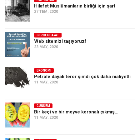
Hilafet Müslümanların birliği için şart
Ekonomi
27 TEM, 2020
Spor
Manzara
GERÇEK HAYAT
Sağlık
Web sitemizi taşıyoruz!
23 MAY, 2020
Gıda-Beslenme
Hayat
Türkiye
EKONOMI
Petrole dayalı terör şimdi çok daha maliyetli
Siyaset
11 MAY, 2020
Dünya
Avrupa
GÜNDEM
Asya
Bir keçi ve bir meyve koronalı çıkmış…
11 MAY, 2020
Afrika
İslam Dünyası