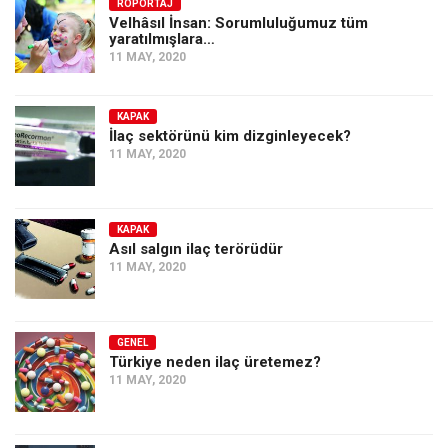
Amerika
RÖPORTAJ
Velhâsıl İnsan: Sorumluluğumuz tüm
yaratılmışlara…
Avustralya
11 MAY, 2020
Tarih
Düşünce
KAPAK
İlaç sektörünü kim dizginleyecek?
Dosyalar
11 MAY, 2020
KAPAK
Asıl salgın ilaç terörüdür
11 MAY, 2020
GENEL
Türkiye neden ilaç üretemez?
11 MAY, 2020