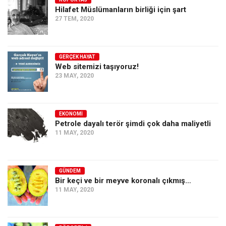
Hilafet Müslümanların birliği için şart
Ekonomi
27 TEM, 2020
Spor
Manzara
GERÇEK HAYAT
Sağlık
Web sitemizi taşıyoruz!
23 MAY, 2020
Gıda-Beslenme
Hayat
Türkiye
EKONOMI
Petrole dayalı terör şimdi çok daha maliyetli
Siyaset
11 MAY, 2020
Dünya
Avrupa
GÜNDEM
Asya
Bir keçi ve bir meyve koronalı çıkmış…
11 MAY, 2020
Afrika
İslam Dünyası