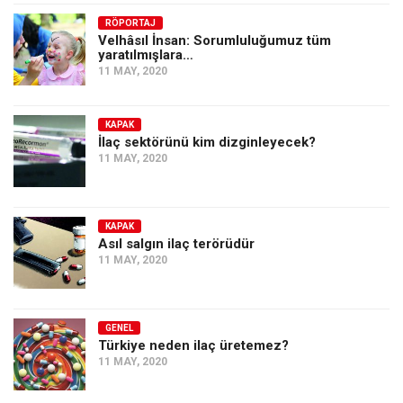
Amerika
RÖPORTAJ
Avustralya
Velhâsıl İnsan: Sorumluluğumuz tüm
yaratılmışlara…
Tarih
11 MAY, 2020
Düşünce
Dosyalar
KAPAK
İlaç sektörünü kim dizginleyecek?
11 MAY, 2020
KAPAK
Asıl salgın ilaç terörüdür
11 MAY, 2020
GENEL
Türkiye neden ilaç üretemez?
11 MAY, 2020