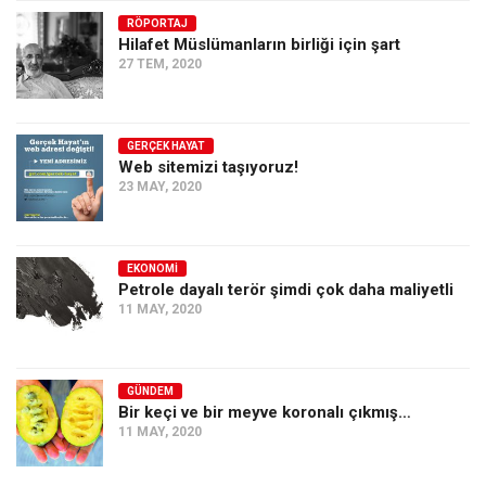
RÖPORTAJ
Ekonomi
Hilafet Müslümanların birliği için şart
Spor
27 TEM, 2020
Manzara
Sağlık
GERÇEK HAYAT
Web sitemizi taşıyoruz!
Gıda-Beslenme
23 MAY, 2020
Hayat
Türkiye
EKONOMI
Siyaset
Petrole dayalı terör şimdi çok daha maliyetli
11 MAY, 2020
Dünya
Avrupa
Asya
GÜNDEM
Bir keçi ve bir meyve koronalı çıkmış…
Afrika
11 MAY, 2020
İslam Dünyası