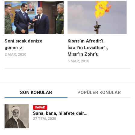
Mehmet Ali Tekin
Abir E. Nahas
Amina S. Jenenkovic
Bağdagül Öz
Seni sıcak denize
Kıbrıs’ın Afrodit’i,
gömeriz
İsrail’in Leviathan’ı,
Esra Elönü
Mısır’ın Zohr’u
2 MAR, 2020
» Yazar arşivi
5 MAR, 2018
Bu Sayı
Tüm Sayılar
Kategoriler
SON KONULAR
POPÜLER KONULAR
Kültür Sanat
KAPAK
Kitap
Sana, bana, hilafete dair…
27 TEM, 2020
Karisi kitap sualleri
7 soruda bu hafta