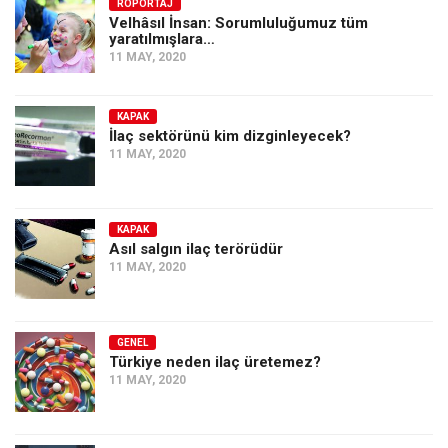
Amerika
RÖPORTAJ
Velhâsıl İnsan: Sorumluluğumuz tüm
yaratılmışlara…
Avustralya
11 MAY, 2020
Tarih
Düşünce
KAPAK
İlaç sektörünü kim dizginleyecek?
Dosyalar
11 MAY, 2020
KAPAK
Asıl salgın ilaç terörüdür
11 MAY, 2020
GENEL
Türkiye neden ilaç üretemez?
11 MAY, 2020