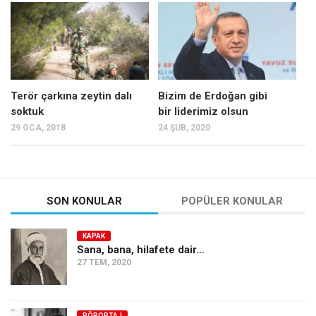
Mehmet Ali Tekin
Abir E. Nahas
Amina S. Jenenkovic
Bağdagül Öz
Terör çarkına zeytin dalı
Bizim de Erdoğan gibi
soktuk
bir liderimiz olsun
Esra Elönü
29 OCA, 2018
24 ŞUB, 2020
» Yazar arşivi
Bu Sayı
Tüm Sayılar
SON KONULAR
POPÜLER KONULAR
Kategoriler
KAPAK
Kültür Sanat
Sana, bana, hilafete dair…
27 TEM, 2020
Kitap
Karisi kitap sualleri
7 soruda bu hafta
RÖPORTAJ