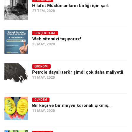
Hilafet Müslümanların birliği için şart
Ekonomi
27 TEM, 2020
Spor
Manzara
GERÇEK HAYAT
Sağlık
Web sitemizi taşıyoruz!
23 MAY, 2020
Gıda-Beslenme
Hayat
Türkiye
EKONOMI
Petrole dayalı terör şimdi çok daha maliyetli
Siyaset
11 MAY, 2020
Dünya
Avrupa
GÜNDEM
Asya
Bir keçi ve bir meyve koronalı çıkmış…
11 MAY, 2020
Afrika
İslam Dünyası