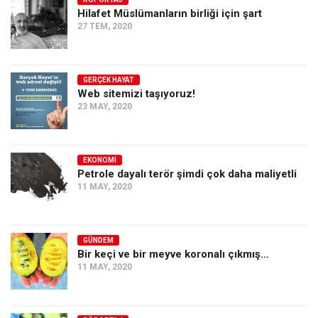
Hilafet Müslümanların birliği için şart
Ekonomi
27 TEM, 2020
Spor
Manzara
GERÇEK HAYAT
Sağlık
Web sitemizi taşıyoruz!
23 MAY, 2020
Gıda-Beslenme
Hayat
Türkiye
EKONOMI
Petrole dayalı terör şimdi çok daha maliyetli
Siyaset
11 MAY, 2020
Dünya
Avrupa
GÜNDEM
Asya
Bir keçi ve bir meyve koronalı çıkmış…
11 MAY, 2020
Afrika
İslam Dünyası