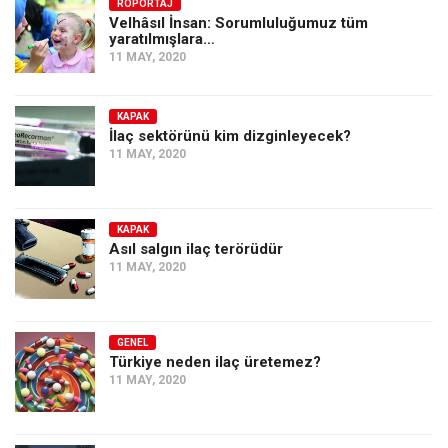
Amerika
RÖPORTAJ
Velhâsıl İnsan: Sorumluluğumuz tüm
yaratılmışlara…
Avustralya
11 MAY, 2020
Tarih
Düşünce
KAPAK
İlaç sektörünü kim dizginleyecek?
Dosyalar
11 MAY, 2020
KAPAK
Asıl salgın ilaç terörüdür
11 MAY, 2020
GENEL
Türkiye neden ilaç üretemez?
11 MAY, 2020