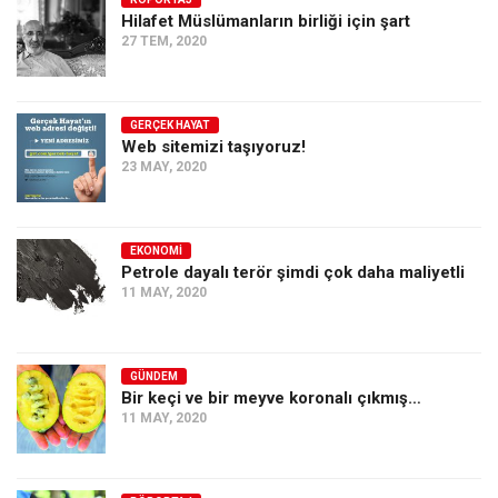
Hilafet Müslümanların birliği için şart
Ekonomi
27 TEM, 2020
Spor
Manzara
GERÇEK HAYAT
Sağlık
Web sitemizi taşıyoruz!
23 MAY, 2020
Gıda-Beslenme
Hayat
Türkiye
EKONOMI
Petrole dayalı terör şimdi çok daha maliyetli
Siyaset
11 MAY, 2020
Dünya
Avrupa
GÜNDEM
Asya
Bir keçi ve bir meyve koronalı çıkmış…
11 MAY, 2020
Afrika
İslam Dünyası