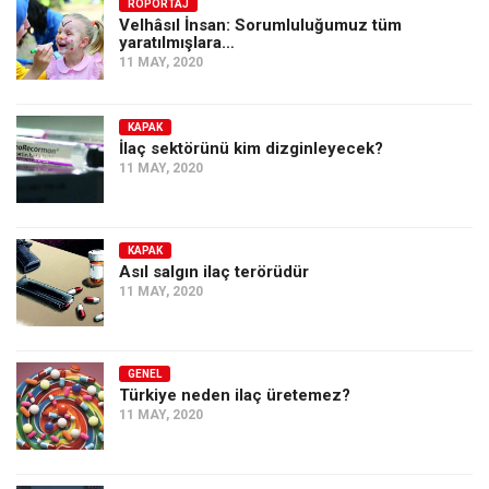
Amerika
RÖPORTAJ
Velhâsıl İnsan: Sorumluluğumuz tüm
Avustralya
yaratılmışlara…
11 MAY, 2020
Tarih
Düşünce
KAPAK
İlaç sektörünü kim dizginleyecek?
Dosyalar
11 MAY, 2020
KAPAK
Asıl salgın ilaç terörüdür
11 MAY, 2020
GENEL
Türkiye neden ilaç üretemez?
11 MAY, 2020