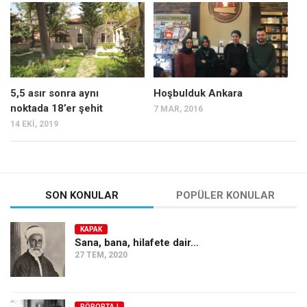
Mehmet Ali Tekin
Abir E. Nahas
Amina S. Jenenkovic
Bağdagül Öz
5,5 asır sonra aynı
Hoşbulduk Ankara
noktada 18’er şehit
7 MAR, 2016
Esra Elönü
14 EKI, 2019
» Yazar arşivi
Bu Sayı
Tüm Sayılar
SON KONULAR
POPÜLER KONULAR
Kategoriler
KAPAK
Kültür Sanat
Sana, bana, hilafete dair…
27 TEM, 2020
Kitap
Karisi kitap sualleri
7 soruda bu hafta
RÖPORTAJ