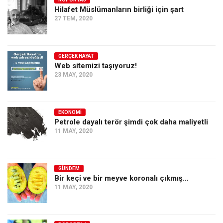
Hilafet Müslümanların birliği için şart
Ekonomi
27 TEM, 2020
Spor
Manzara
GERÇEK HAYAT
Sağlık
Web sitemizi taşıyoruz!
23 MAY, 2020
Gıda-Beslenme
Hayat
Türkiye
EKONOMI
Petrole dayalı terör şimdi çok daha maliyetli
Siyaset
11 MAY, 2020
Dünya
Avrupa
GÜNDEM
Asya
Bir keçi ve bir meyve koronalı çıkmış…
11 MAY, 2020
Afrika
İslam Dünyası