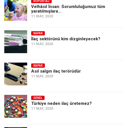
Amerika
RÖPORTAJ
Velhâsıl İnsan: Sorumluluğumuz tüm
yaratılmışlara…
Avustralya
11 MAY, 2020
Tarih
Düşünce
KAPAK
İlaç sektörünü kim dizginleyecek?
Dosyalar
11 MAY, 2020
KAPAK
Asıl salgın ilaç terörüdür
11 MAY, 2020
GENEL
Türkiye neden ilaç üretemez?
11 MAY, 2020