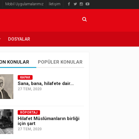
Mobil Uygulamalarımız
İletişim
DOSYALAR
ON KONULAR
POPÜLER KONULAR
KAPAK
Sana, bana, hilafete dair…
27 TEM, 2020
RÖPORTAJ
Hilafet Müslümanların birliği
için şart
27 TEM, 2020