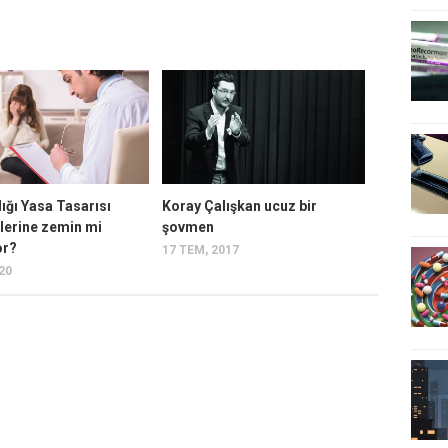
ığı Yasa Tasarısı
Koray Çalışkan ucuz bir
llerine zemin mi
şovmen
or?
17 TEM, 2017
020