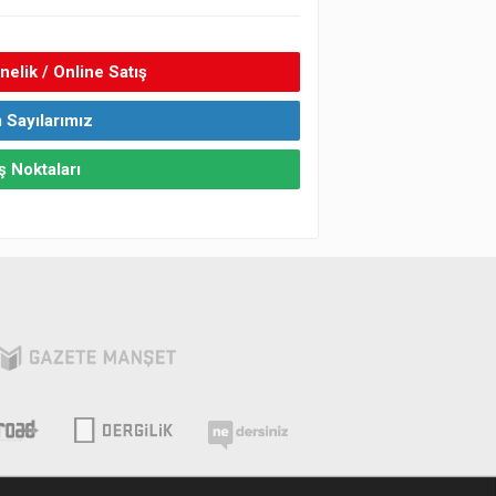
elik / Online Satış
 Sayılarımız
ş Noktaları