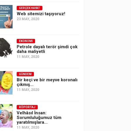
GERÇEK HAYAT
Web sitemizi taşıyoruz!
23 MAY, 2020
EKONOMI
Petrole dayalı terör şimdi çok
daha maliyetli
11 MAY, 2020
GÜNDEM
Bir keçi ve bir meyve koronalı
çıkmış…
11 MAY, 2020
RÖPORTAJ
Velhâsıl İnsan:
Sorumluluğumuz tüm
yaratılmışlara…
11 MAY, 2020