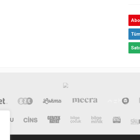
Abon
Tüm
Satı