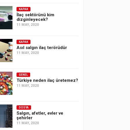
KAPAK
İlaç sektörünü kim
dizginleyecek?
11 MAY, 2020
KAPAK
Asıl salgın ilaç terörüdür
11 MAY, 2020
GENEL
Türkiye neden ilaç üretemez?
11 MAY, 2020
DOSYA
Salgın, afetler, evler ve
şehirler
11 MAY, 2020