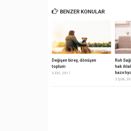
BENZER KONULAR
Değişen birey, dönüşen
Ruh Sağl
toplum
hak ihla
hazırlıy
4 EKI, 2017
3 ŞUB, 2