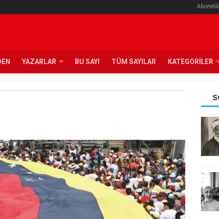
Abonelik
DEN
YAZARLAR
BU SAYI
TÜM SAYILAR
KATEGORILER
S