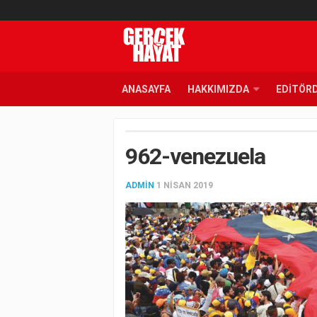
ANASAYFA
HAKKIMIZDA
EDITÖR
962-venezuela
ADMIN
1 NISAN 2019