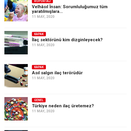
Amerika
RÖPORTAJ
Velhâsıl İnsan: Sorumluluğumuz tüm
yaratılmışlara…
Avustralya
11 MAY, 2020
Tarih
Düşünce
KAPAK
İlaç sektörünü kim dizginleyecek?
Dosyalar
11 MAY, 2020
KAPAK
Asıl salgın ilaç terörüdür
11 MAY, 2020
GENEL
Türkiye neden ilaç üretemez?
11 MAY, 2020