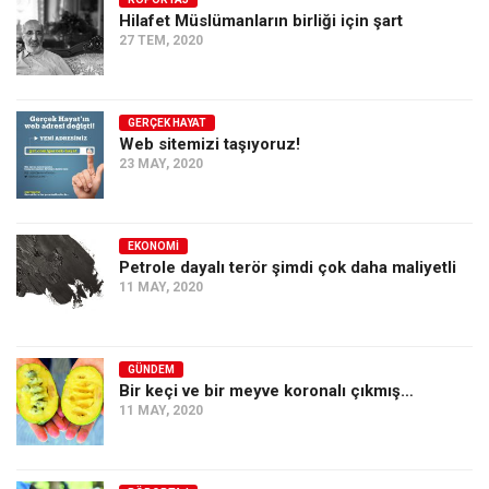
Hilafet Müslümanların birliği için şart
Ekonomi
27 TEM, 2020
Spor
Manzara
GERÇEK HAYAT
Sağlık
Web sitemizi taşıyoruz!
23 MAY, 2020
Gıda-Beslenme
Hayat
Türkiye
EKONOMI
Petrole dayalı terör şimdi çok daha maliyetli
Siyaset
11 MAY, 2020
Dünya
Avrupa
GÜNDEM
Asya
Bir keçi ve bir meyve koronalı çıkmış…
11 MAY, 2020
Afrika
İslam Dünyası