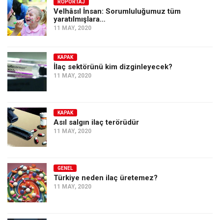
Amerika
RÖPORTAJ
Velhâsıl İnsan: Sorumluluğumuz tüm
yaratılmışlara…
Avustralya
11 MAY, 2020
Tarih
Düşünce
KAPAK
İlaç sektörünü kim dizginleyecek?
Dosyalar
11 MAY, 2020
KAPAK
Asıl salgın ilaç terörüdür
11 MAY, 2020
GENEL
Türkiye neden ilaç üretemez?
11 MAY, 2020