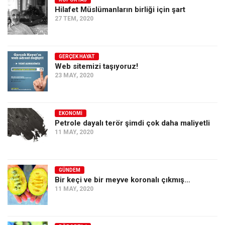
Hilafet Müslümanların birliği için şart
Ekonomi
27 TEM, 2020
Spor
Manzara
GERÇEK HAYAT
Sağlık
Web sitemizi taşıyoruz!
23 MAY, 2020
Gıda-Beslenme
Hayat
Türkiye
EKONOMI
Petrole dayalı terör şimdi çok daha maliyetli
Siyaset
11 MAY, 2020
Dünya
Avrupa
GÜNDEM
Asya
Bir keçi ve bir meyve koronalı çıkmış…
11 MAY, 2020
Afrika
İslam Dünyası