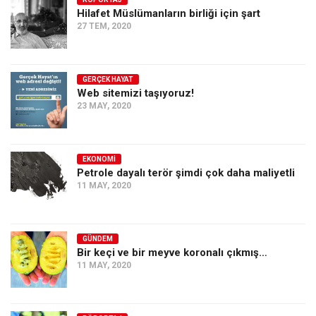
Hilafet Müslümanların birliği için şart
Ekonomi
27 TEM, 2020
Spor
Manzara
GERÇEK HAYAT
Sağlık
Web sitemizi taşıyoruz!
23 MAY, 2020
Gıda-Beslenme
Hayat
Türkiye
EKONOMI
Petrole dayalı terör şimdi çok daha maliyetli
Siyaset
11 MAY, 2020
Dünya
Avrupa
GÜNDEM
Asya
Bir keçi ve bir meyve koronalı çıkmış…
11 MAY, 2020
Afrika
İslam Dünyası