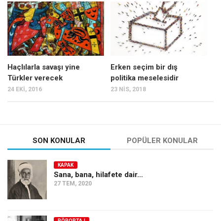
Mehmet Ali Tekin
Abir E. Nahas
Amina S. Jenenkovic
Bağdagül Öz
Haçlılarla savaşı yine
Erken seçim bir dış
Türkler verecek
politika meselesidir
Esra Elönü
24 EKI, 2016
23 NIS, 2018
» Yazar arşivi
Bu Sayı
Tüm Sayılar
SON KONULAR
POPÜLER KONULAR
Kategoriler
KAPAK
Kültür Sanat
Sana, bana, hilafete dair…
27 TEM, 2020
Kitap
Karisi kitap sualleri
7 soruda bu hafta
RÖPORTAJ