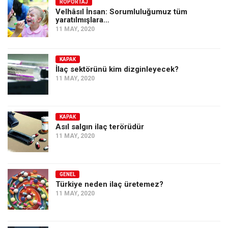
Amerika
RÖPORTAJ
Velhâsıl İnsan: Sorumluluğumuz tüm
yaratılmışlara…
Avustralya
11 MAY, 2020
Tarih
Düşünce
KAPAK
İlaç sektörünü kim dizginleyecek?
Dosyalar
11 MAY, 2020
KAPAK
Asıl salgın ilaç terörüdür
11 MAY, 2020
GENEL
Türkiye neden ilaç üretemez?
11 MAY, 2020