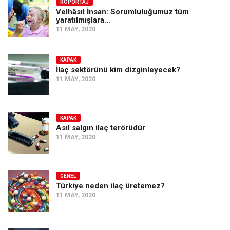
Amerika
RÖPORTAJ
Velhâsıl İnsan: Sorumluluğumuz tüm
yaratılmışlara…
Avustralya
11 MAY, 2020
Tarih
Düşünce
KAPAK
İlaç sektörünü kim dizginleyecek?
Dosyalar
11 MAY, 2020
KAPAK
Asıl salgın ilaç terörüdür
11 MAY, 2020
GENEL
Türkiye neden ilaç üretemez?
11 MAY, 2020