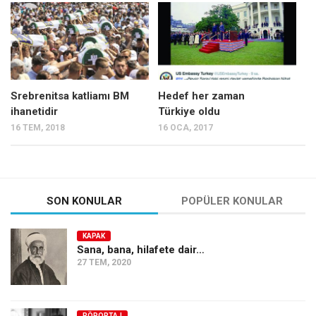
Mehmet Ali Tekin
Abir E. Nahas
Amina S. Jenenkovic
Bağdagül Öz
Srebrenitsa katliamı BM
Hedef her zaman
ihanetidir
Türkiye oldu
Esra Elönü
16 TEM, 2018
16 OCA, 2017
» Yazar arşivi
Bu Sayı
Tüm Sayılar
SON KONULAR
POPÜLER KONULAR
Kategoriler
KAPAK
Kültür Sanat
Sana, bana, hilafete dair…
27 TEM, 2020
Kitap
Karisi kitap sualleri
7 soruda bu hafta
RÖPORTAJ