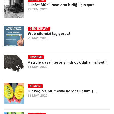
Hilafet Müslümanların birliği için şart
Ekonomi
27 TEM, 2020
Spor
Manzara
GERÇEK HAYAT
Sağlık
Web sitemizi taşıyoruz!
23 MAY, 2020
Gıda-Beslenme
Hayat
Türkiye
EKONOMI
Petrole dayalı terör şimdi çok daha maliyetli
Siyaset
11 MAY, 2020
Dünya
Avrupa
GÜNDEM
Asya
Bir keçi ve bir meyve koronalı çıkmış…
11 MAY, 2020
Afrika
İslam Dünyası