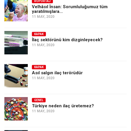
Amerika
RÖPORTAJ
Velhâsıl İnsan: Sorumluluğumuz tüm
yaratılmışlara…
Avustralya
11 MAY, 2020
Tarih
Düşünce
KAPAK
İlaç sektörünü kim dizginleyecek?
Dosyalar
11 MAY, 2020
KAPAK
Asıl salgın ilaç terörüdür
11 MAY, 2020
GENEL
Türkiye neden ilaç üretemez?
11 MAY, 2020