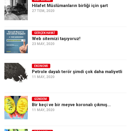
Hilafet Müslümanların birliği için şart
Ekonomi
27 TEM, 2020
Spor
Manzara
GERÇEK HAYAT
Sağlık
Web sitemizi taşıyoruz!
23 MAY, 2020
Gıda-Beslenme
Hayat
Türkiye
EKONOMI
Petrole dayalı terör şimdi çok daha maliyetli
Siyaset
11 MAY, 2020
Dünya
Avrupa
GÜNDEM
Asya
Bir keçi ve bir meyve koronalı çıkmış…
11 MAY, 2020
Afrika
İslam Dünyası