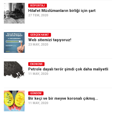
RÖPORTAJ
Ekonomi
Hilafet Müslümanların birliği için şart
Spor
27 TEM, 2020
Manzara
Sağlık
GERÇEK HAYAT
Web sitemizi taşıyoruz!
Gıda-Beslenme
23 MAY, 2020
Hayat
Türkiye
EKONOMI
Siyaset
Petrole dayalı terör şimdi çok daha maliyetli
11 MAY, 2020
Dünya
Avrupa
Asya
GÜNDEM
Bir keçi ve bir meyve koronalı çıkmış…
Afrika
11 MAY, 2020
İslam Dünyası