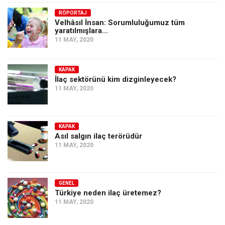
Amerika
RÖPORTAJ
Avustralya
Velhâsıl İnsan: Sorumluluğumuz tüm
yaratılmışlara…
Tarih
11 MAY, 2020
Düşünce
Dosyalar
KAPAK
İlaç sektörünü kim dizginleyecek?
11 MAY, 2020
KAPAK
Asıl salgın ilaç terörüdür
11 MAY, 2020
GENEL
Türkiye neden ilaç üretemez?
11 MAY, 2020