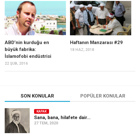
Mehmet Ali Tekin
Abir E. Nahas
Amina S. Jenenkovic
Bağdagül Öz
ABD’nin kurduğu en
Haftanın Manzarası #29
büyük fabrika:
18 HAZ, 2018
Esra Elönü
İslamofobi endüstrisi
» Yazar arşivi
22 ŞUB, 2016
Bu Sayı
Tüm Sayılar
Kategoriler
SON KONULAR
POPÜLER KONULAR
Kültür Sanat
KAPAK
Kitap
Sana, bana, hilafete dair…
27 TEM, 2020
Karisi kitap sualleri
7 soruda bu hafta