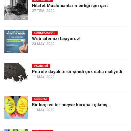
Hilafet Müslümanların birliği için şart
Ekonomi
27 TEM, 2020
Spor
Manzara
GERÇEK HAYAT
Sağlık
Web sitemizi taşıyoruz!
23 MAY, 2020
Gıda-Beslenme
Hayat
Türkiye
EKONOMI
Petrole dayalı terör şimdi çok daha maliyetli
Siyaset
11 MAY, 2020
Dünya
Avrupa
GÜNDEM
Asya
Bir keçi ve bir meyve koronalı çıkmış…
11 MAY, 2020
Afrika
İslam Dünyası