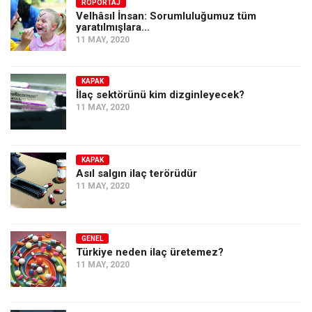
Amerika
RÖPORTAJ
Velhâsıl İnsan: Sorumluluğumuz tüm
yaratılmışlara…
Avustralya
11 MAY, 2020
Tarih
Düşünce
KAPAK
İlaç sektörünü kim dizginleyecek?
Dosyalar
11 MAY, 2020
KAPAK
Asıl salgın ilaç terörüdür
11 MAY, 2020
GENEL
Türkiye neden ilaç üretemez?
11 MAY, 2020