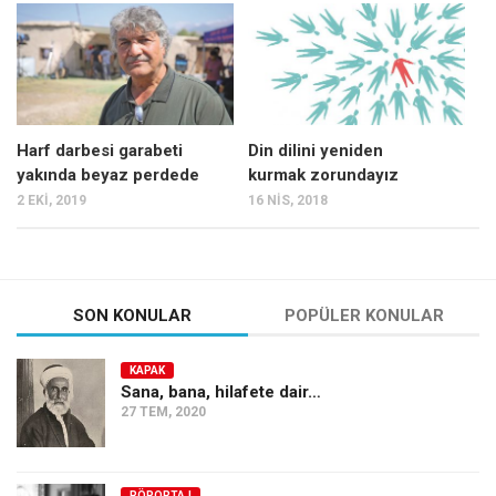
Mehmet Ali Tekin
Abir E. Nahas
Amina S. Jenenkovic
Bağdagül Öz
Harf darbesi garabeti
Din dilini yeniden
yakında beyaz perdede
kurmak zorundayız
Esra Elönü
2 EKI, 2019
16 NIS, 2018
» Yazar arşivi
Bu Sayı
Tüm Sayılar
SON KONULAR
POPÜLER KONULAR
Kategoriler
KAPAK
Kültür Sanat
Sana, bana, hilafete dair…
27 TEM, 2020
Kitap
Karisi kitap sualleri
7 soruda bu hafta
RÖPORTAJ