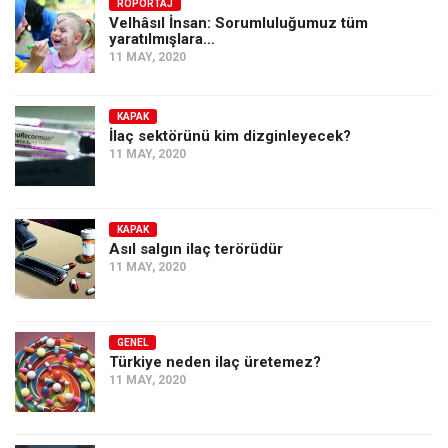
Amerika
RÖPORTAJ
Velhâsıl İnsan: Sorumluluğumuz tüm
yaratılmışlara…
Avustralya
11 MAY, 2020
Tarih
Düşünce
KAPAK
İlaç sektörünü kim dizginleyecek?
Dosyalar
11 MAY, 2020
KAPAK
Asıl salgın ilaç terörüdür
11 MAY, 2020
GENEL
Türkiye neden ilaç üretemez?
11 MAY, 2020