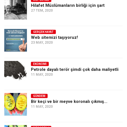
Hilafet Müslümanların birliği için şart
Ekonomi
27 TEM, 2020
Spor
Manzara
GERÇEK HAYAT
Sağlık
Web sitemizi taşıyoruz!
23 MAY, 2020
Gıda-Beslenme
Hayat
Türkiye
EKONOMI
Petrole dayalı terör şimdi çok daha maliyetli
Siyaset
11 MAY, 2020
Dünya
Avrupa
GÜNDEM
Asya
Bir keçi ve bir meyve koronalı çıkmış…
11 MAY, 2020
Afrika
İslam Dünyası