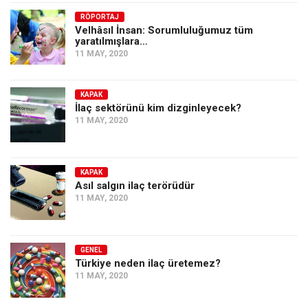
Amerika
RÖPORTAJ
Avustralya
Velhâsıl İnsan: Sorumluluğumuz tüm
yaratılmışlara…
Tarih
11 MAY, 2020
Düşünce
Dosyalar
KAPAK
İlaç sektörünü kim dizginleyecek?
11 MAY, 2020
KAPAK
Asıl salgın ilaç terörüdür
11 MAY, 2020
GENEL
Türkiye neden ilaç üretemez?
11 MAY, 2020