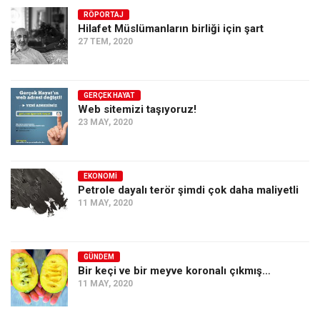
RÖPORTAJ
Ekonomi
Hilafet Müslümanların birliği için şart
Spor
27 TEM, 2020
Manzara
Sağlık
GERÇEK HAYAT
Web sitemizi taşıyoruz!
Gıda-Beslenme
23 MAY, 2020
Hayat
Türkiye
EKONOMI
Siyaset
Petrole dayalı terör şimdi çok daha maliyetli
11 MAY, 2020
Dünya
Avrupa
Asya
GÜNDEM
Bir keçi ve bir meyve koronalı çıkmış…
Afrika
11 MAY, 2020
İslam Dünyası