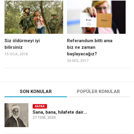
Mehmet Ali Tekin
Abir E. Nahas
Amina S. Jenenkovic
Bağdagül Öz
Siz öldürmeyi iyi
Referandum bitti ama
bilirsiniz
biz ne zaman
Esra Elönü
başlayacağız?
15 OCA, 2018
» Yazar arşivi
26 NIS, 2017
Bu Sayı
Tüm Sayılar
SON KONULAR
POPÜLER KONULAR
Kategoriler
Kültür Sanat
KAPAK
Kitap
Sana, bana, hilafete dair…
27 TEM, 2020
Karisi kitap sualleri
7 soruda bu hafta