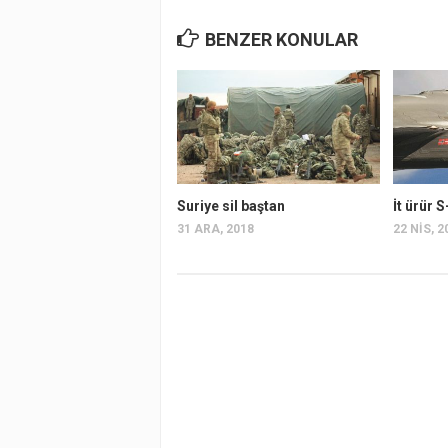
BENZER KONULAR
Suriye sil baştan
İt ürür 
31 ARA, 2018
22 NIS, 2