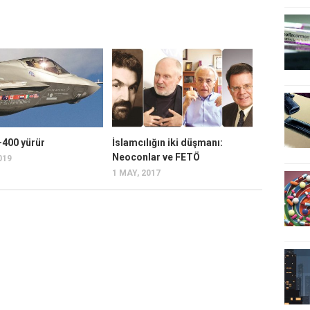
S-400 yürür
İslamcılığın iki düşmanı:
Neoconlar ve FETÖ
019
1 MAY, 2017