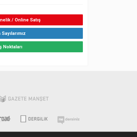
elik / Online Satış
 Sayılarımız
ş Noktaları