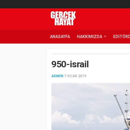
ANASAYFA
HAKKIMIZDA
EDITÖR
950-israil
ADMIN
7 OCAK 2019