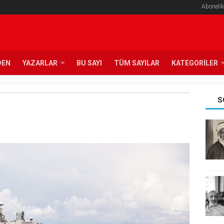
Abonelik
DEN
YAZARLAR
BU SAYI
TÜM SAYILAR
KATEGORILER
S