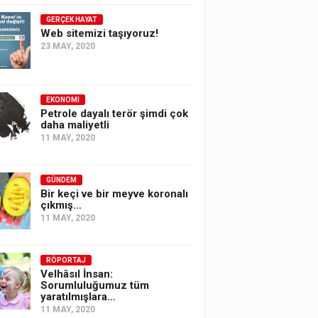
GERÇEK HAYAT
Web sitemizi taşıyoruz!
23 MAY, 2020
EKONOMI
Petrole dayalı terör şimdi çok
daha maliyetli
11 MAY, 2020
GÜNDEM
Bir keçi ve bir meyve koronalı
çıkmış…
11 MAY, 2020
RÖPORTAJ
Velhâsıl İnsan:
Sorumluluğumuz tüm
yaratılmışlara…
11 MAY, 2020