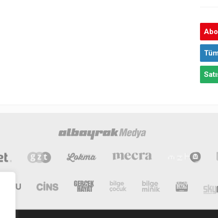
Abon
Tüm
Satı