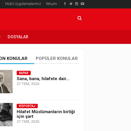
Mobil Uygulamalarımız
İletişim
DOSYALAR
ON KONULAR
POPÜLER KONULAR
KAPAK
Sana, bana, hilafete dair…
27 TEM, 2020
RÖPORTAJ
Hilafet Müslümanların birliği
için şart
27 TEM, 2020