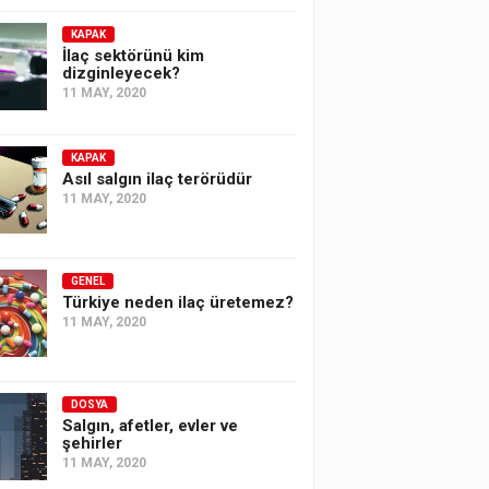
KAPAK
İlaç sektörünü kim
dizginleyecek?
11 MAY, 2020
KAPAK
Asıl salgın ilaç terörüdür
11 MAY, 2020
GENEL
Türkiye neden ilaç üretemez?
11 MAY, 2020
DOSYA
Salgın, afetler, evler ve
şehirler
11 MAY, 2020