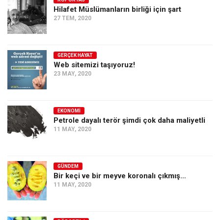
Hilafet Müslümanların birliği için şart
Ekonomi
27 TEM, 2020
Spor
Manzara
GERÇEK HAYAT
Sağlık
Web sitemizi taşıyoruz!
23 MAY, 2020
Gıda-Beslenme
Hayat
Türkiye
EKONOMI
Petrole dayalı terör şimdi çok daha maliyetli
Siyaset
11 MAY, 2020
Dünya
Avrupa
GÜNDEM
Asya
Bir keçi ve bir meyve koronalı çıkmış…
11 MAY, 2020
Afrika
İslam Dünyası