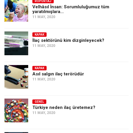
Amerika
RÖPORTAJ
Velhâsıl İnsan: Sorumluluğumuz tüm
yaratılmışlara…
Avustralya
11 MAY, 2020
Tarih
Düşünce
KAPAK
İlaç sektörünü kim dizginleyecek?
Dosyalar
11 MAY, 2020
KAPAK
Asıl salgın ilaç terörüdür
11 MAY, 2020
GENEL
Türkiye neden ilaç üretemez?
11 MAY, 2020