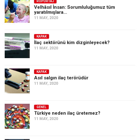
Amerika
RÖPORTAJ
Velhâsıl İnsan: Sorumluluğumuz tüm
yaratılmışlara…
Avustralya
11 MAY, 2020
Tarih
Düşünce
KAPAK
İlaç sektörünü kim dizginleyecek?
Dosyalar
11 MAY, 2020
KAPAK
Asıl salgın ilaç terörüdür
11 MAY, 2020
GENEL
Türkiye neden ilaç üretemez?
11 MAY, 2020