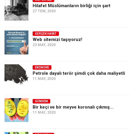
Hilafet Müslümanların birliği için şart
Ekonomi
27 TEM, 2020
Spor
Manzara
GERÇEK HAYAT
Sağlık
Web sitemizi taşıyoruz!
23 MAY, 2020
Gıda-Beslenme
Hayat
Türkiye
EKONOMI
Petrole dayalı terör şimdi çok daha maliyetli
Siyaset
11 MAY, 2020
Dünya
Avrupa
GÜNDEM
Asya
Bir keçi ve bir meyve koronalı çıkmış…
11 MAY, 2020
Afrika
İslam Dünyası