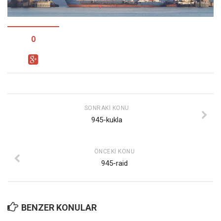
Facebook
Instagram
YouTube
0
Editörden
Yazarlar
Kemal Özer
Mahmut Toptaş
SONRAKI KONU
945-kukla
Yvonne Ridley
Barış Tarımcıoğlu
ÖNCEKI KONU
Ömer Kayani
945-raid
Yusuf Armağan
Hasanali Yıldırım
Leyla Şerif Emin
BENZER KONULAR
Selçuk Türkyılmaz