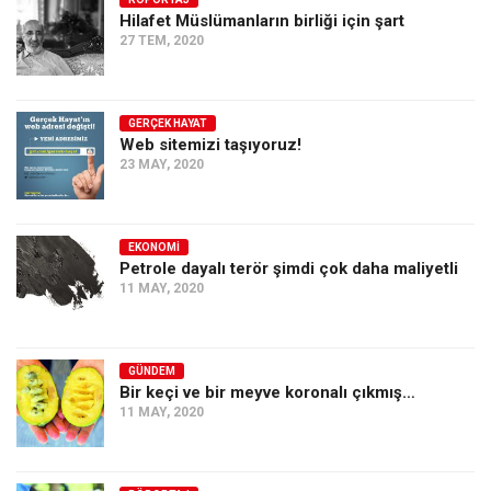
Hilafet Müslümanların birliği için şart
Ekonomi
27 TEM, 2020
Spor
Manzara
GERÇEK HAYAT
Sağlık
Web sitemizi taşıyoruz!
23 MAY, 2020
Gıda-Beslenme
Hayat
Türkiye
EKONOMI
Petrole dayalı terör şimdi çok daha maliyetli
Siyaset
11 MAY, 2020
Dünya
Avrupa
GÜNDEM
Asya
Bir keçi ve bir meyve koronalı çıkmış…
11 MAY, 2020
Afrika
İslam Dünyası