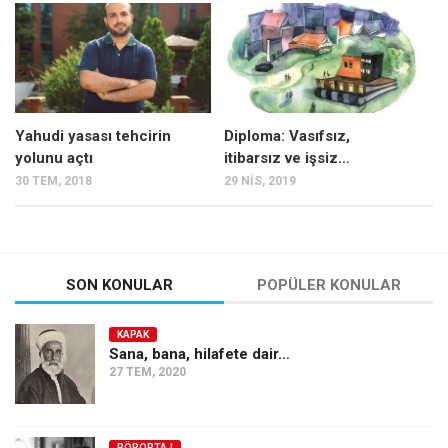
Mehmet Ali Tekin
Abir E. Nahas
Amina S. Jenenkovic
Bağdagül Öz
Yahudi yasası tehcirin
Diploma: Vasıfsız,
yolunu açtı
itibarsız ve işsiz…
Esra Elönü
30 TEM, 2018
29 NIS, 2019
» Yazar arşivi
Bu Sayı
Tüm Sayılar
SON KONULAR
POPÜLER KONULAR
Kategoriler
KAPAK
Kültür Sanat
Sana, bana, hilafete dair…
27 TEM, 2020
Kitap
Karisi kitap sualleri
7 soruda bu hafta
RÖPORTAJ