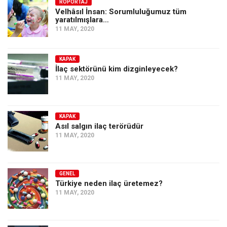
Amerika
RÖPORTAJ
Velhâsıl İnsan: Sorumluluğumuz tüm
yaratılmışlara…
Avustralya
11 MAY, 2020
Tarih
Düşünce
KAPAK
İlaç sektörünü kim dizginleyecek?
Dosyalar
11 MAY, 2020
KAPAK
Asıl salgın ilaç terörüdür
11 MAY, 2020
GENEL
Türkiye neden ilaç üretemez?
11 MAY, 2020