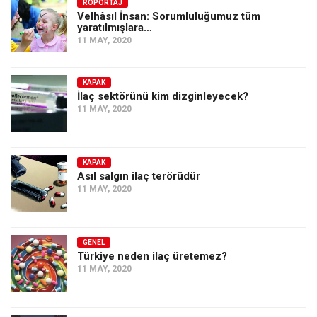
Amerika
RÖPORTAJ
Velhâsıl İnsan: Sorumluluğumuz tüm
yaratılmışlara…
Avustralya
11 MAY, 2020
Tarih
Düşünce
KAPAK
İlaç sektörünü kim dizginleyecek?
Dosyalar
11 MAY, 2020
KAPAK
Asıl salgın ilaç terörüdür
11 MAY, 2020
GENEL
Türkiye neden ilaç üretemez?
11 MAY, 2020