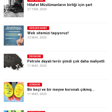
Hilafet Müslümanların birliği için şart
Ekonomi
27 TEM, 2020
Spor
Manzara
GERÇEK HAYAT
Sağlık
Web sitemizi taşıyoruz!
23 MAY, 2020
Gıda-Beslenme
Hayat
Türkiye
EKONOMI
Petrole dayalı terör şimdi çok daha maliyetli
Siyaset
11 MAY, 2020
Dünya
Avrupa
GÜNDEM
Asya
Bir keçi ve bir meyve koronalı çıkmış…
11 MAY, 2020
Afrika
İslam Dünyası