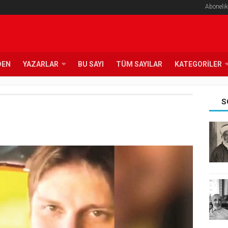
Abonelik
DEN
YAZARLAR
BU SAYI
TÜM SAYILAR
KATEGORILER
S