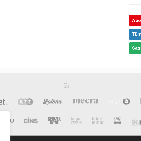
Abon
Tüm
Satı