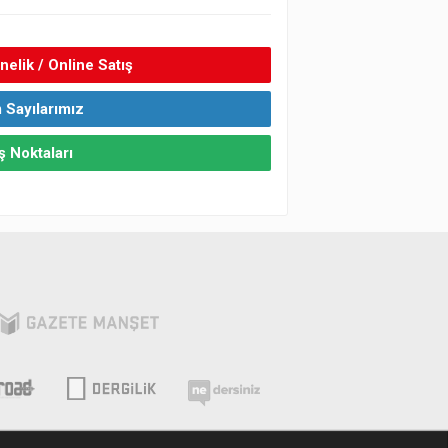
elik / Online Satış
 Sayılarımız
ş Noktaları