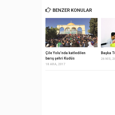
BENZER KONULAR
Çile Yolu’nda katledilen
Başka T
barış şehri Kudüs
26 NIS, 2
18 ARA, 2017