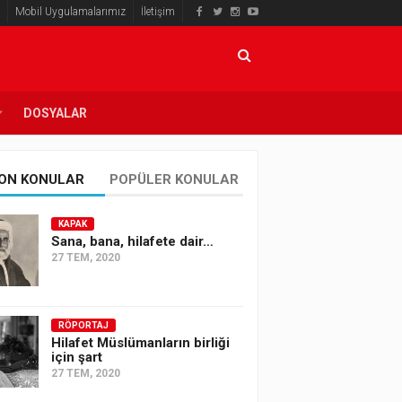
Mobil Uygulamalarımız
İletişim
DOSYALAR
ON KONULAR
POPÜLER KONULAR
KAPAK
Sana, bana, hilafete dair…
27 TEM, 2020
RÖPORTAJ
Hilafet Müslümanların birliği
için şart
27 TEM, 2020