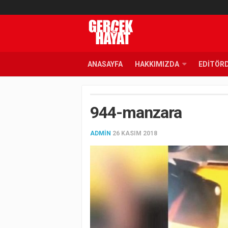
ANASAYFA
HAKKIMIZDA
EDITÖR
944-manzara
ADMIN
26 KASIM 2018