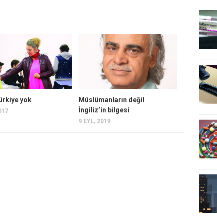
ürkiye yok
Müslümanların değil
İngiliz’in bilgesi
017
9 EYL, 2019