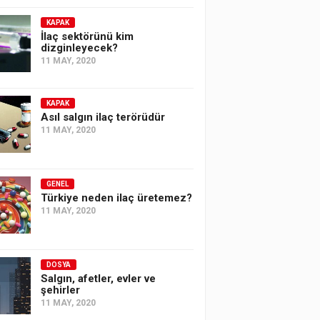
KAPAK
İlaç sektörünü kim
dizginleyecek?
11 MAY, 2020
KAPAK
Asıl salgın ilaç terörüdür
11 MAY, 2020
GENEL
Türkiye neden ilaç üretemez?
11 MAY, 2020
DOSYA
Salgın, afetler, evler ve
şehirler
11 MAY, 2020