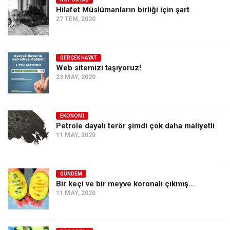
Hilafet Müslümanların birliği için şart
Ekonomi
27 TEM, 2020
Spor
Manzara
GERÇEK HAYAT
Sağlık
Web sitemizi taşıyoruz!
23 MAY, 2020
Gıda-Beslenme
Hayat
Türkiye
EKONOMI
Petrole dayalı terör şimdi çok daha maliyetli
Siyaset
11 MAY, 2020
Dünya
Avrupa
GÜNDEM
Asya
Bir keçi ve bir meyve koronalı çıkmış…
11 MAY, 2020
Afrika
İslam Dünyası