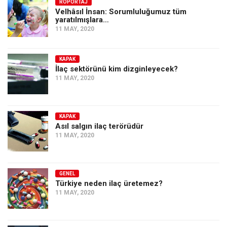
Amerika
RÖPORTAJ
Velhâsıl İnsan: Sorumluluğumuz tüm
yaratılmışlara…
Avustralya
11 MAY, 2020
Tarih
Düşünce
KAPAK
İlaç sektörünü kim dizginleyecek?
Dosyalar
11 MAY, 2020
KAPAK
Asıl salgın ilaç terörüdür
11 MAY, 2020
GENEL
Türkiye neden ilaç üretemez?
11 MAY, 2020