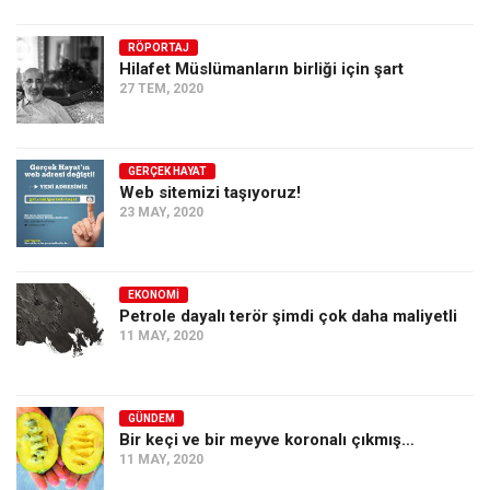
Ekonomi
RÖPORTAJ
Spor
Hilafet Müslümanların birliği için şart
27 TEM, 2020
Manzara
Sağlık
Gıda-Beslenme
GERÇEK HAYAT
Web sitemizi taşıyoruz!
Hayat
23 MAY, 2020
Türkiye
Siyaset
EKONOMI
Petrole dayalı terör şimdi çok daha maliyetli
Dünya
11 MAY, 2020
Avrupa
Asya
GÜNDEM
Afrika
Bir keçi ve bir meyve koronalı çıkmış…
İslam Dünyası
11 MAY, 2020