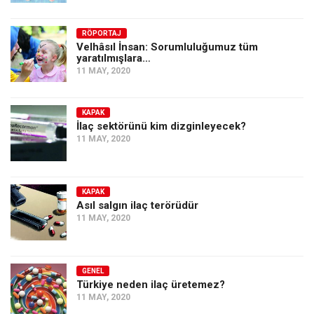
Amerika
Avustralya
RÖPORTAJ
Velhâsıl İnsan: Sorumluluğumuz tüm
Tarih
yaratılmışlara…
11 MAY, 2020
Düşünce
Dosyalar
KAPAK
İlaç sektörünü kim dizginleyecek?
11 MAY, 2020
KAPAK
Asıl salgın ilaç terörüdür
11 MAY, 2020
GENEL
Türkiye neden ilaç üretemez?
11 MAY, 2020