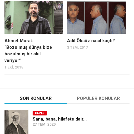
Mehmet Ali Tekin
Abir E. Nahas
Amina S. Jenenkovic
Bağdagül Öz
Ahmet Murat:
Adil Öksüz nasıl kaçtı?
“Bozulmuş dünya bize
3 TEM, 2017
Esra Elönü
bozulmuş bir akıl
» Yazar arşivi
veriyor”
1 EKI, 2018
Bu Sayı
Tüm Sayılar
Kategoriler
SON KONULAR
POPÜLER KONULAR
Kültür Sanat
Kitap
KAPAK
Sana, bana, hilafete dair…
Karisi kitap sualleri
27 TEM, 2020
7 soruda bu hafta