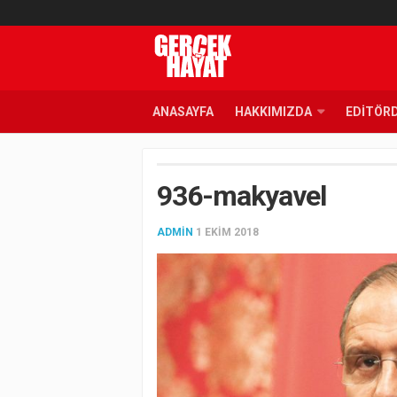
ANASAYFA
HAKKIMIZDA
EDITÖR
936-makyavel
ADMIN
1 EKIM 2018