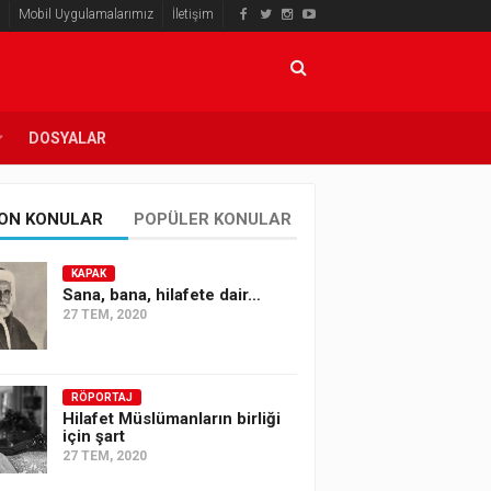
Mobil Uygulamalarımız
İletişim
DOSYALAR
ON KONULAR
POPÜLER KONULAR
KAPAK
Sana, bana, hilafete dair…
27 TEM, 2020
RÖPORTAJ
Hilafet Müslümanların birliği
için şart
27 TEM, 2020