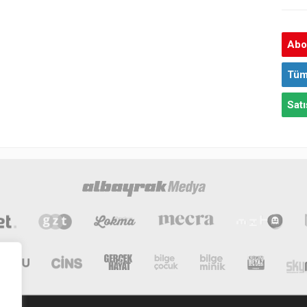
Abon
Tüm
Satı