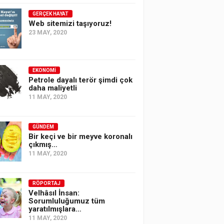
GERÇEK HAYAT
Web sitemizi taşıyoruz!
23 MAY, 2020
EKONOMI
Petrole dayalı terör şimdi çok
daha maliyetli
11 MAY, 2020
GÜNDEM
Bir keçi ve bir meyve koronalı
çıkmış…
11 MAY, 2020
RÖPORTAJ
Velhâsıl İnsan:
Sorumluluğumuz tüm
yaratılmışlara…
11 MAY, 2020