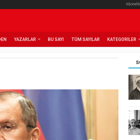
Abonelik
DEN
YAZARLAR
BU SAYI
TÜM SAYILAR
KATEGORILER
S