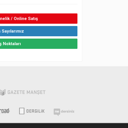
elik / Online Satış
 Sayılarımız
ş Noktaları