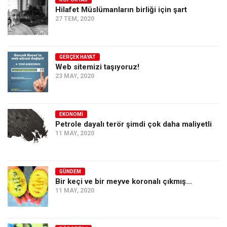
Hilafet Müslümanların birliği için şart
Ekonomi
27 TEM, 2020
Spor
Manzara
GERÇEK HAYAT
Sağlık
Web sitemizi taşıyoruz!
23 MAY, 2020
Gıda-Beslenme
Hayat
Türkiye
EKONOMI
Petrole dayalı terör şimdi çok daha maliyetli
Siyaset
11 MAY, 2020
Dünya
Avrupa
GÜNDEM
Asya
Bir keçi ve bir meyve koronalı çıkmış…
11 MAY, 2020
Afrika
İslam Dünyası