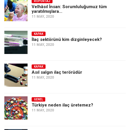
Amerika
RÖPORTAJ
Velhâsıl İnsan: Sorumluluğumuz tüm
yaratılmışlara…
Avustralya
11 MAY, 2020
Tarih
Düşünce
KAPAK
İlaç sektörünü kim dizginleyecek?
Dosyalar
11 MAY, 2020
KAPAK
Asıl salgın ilaç terörüdür
11 MAY, 2020
GENEL
Türkiye neden ilaç üretemez?
11 MAY, 2020