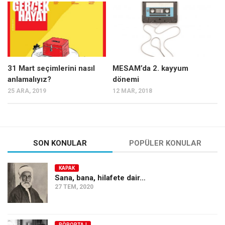
Mehmet Ali Tekin
Abir E. Nahas
Amina S. Jenenkovic
Bağdagül Öz
31 Mart seçimlerini nasıl
MESAM’da 2. kayyum
anlamalıyız?
dönemi
Esra Elönü
25 ARA, 2019
12 MAR, 2018
» Yazar arşivi
Bu Sayı
Tüm Sayılar
SON KONULAR
POPÜLER KONULAR
Kategoriler
KAPAK
Kültür Sanat
Sana, bana, hilafete dair…
27 TEM, 2020
Kitap
Karisi kitap sualleri
7 soruda bu hafta
RÖPORTAJ