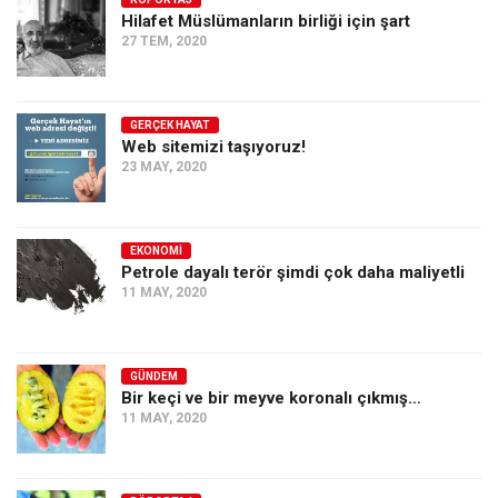
Hilafet Müslümanların birliği için şart
Ekonomi
27 TEM, 2020
Spor
Manzara
GERÇEK HAYAT
Sağlık
Web sitemizi taşıyoruz!
23 MAY, 2020
Gıda-Beslenme
Hayat
Türkiye
EKONOMI
Petrole dayalı terör şimdi çok daha maliyetli
Siyaset
11 MAY, 2020
Dünya
Avrupa
GÜNDEM
Asya
Bir keçi ve bir meyve koronalı çıkmış…
11 MAY, 2020
Afrika
İslam Dünyası