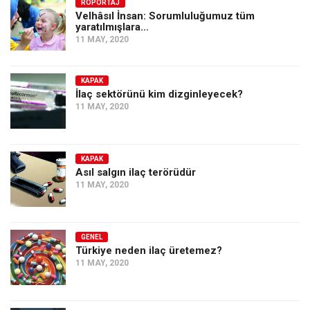
Amerika
RÖPORTAJ
Velhâsıl İnsan: Sorumluluğumuz tüm
yaratılmışlara…
Avustralya
11 MAY, 2020
Tarih
Düşünce
KAPAK
İlaç sektörünü kim dizginleyecek?
Dosyalar
11 MAY, 2020
KAPAK
Asıl salgın ilaç terörüdür
11 MAY, 2020
GENEL
Türkiye neden ilaç üretemez?
11 MAY, 2020