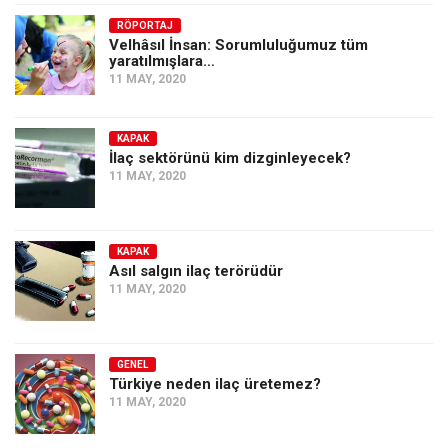
Amerika
RÖPORTAJ
Avustralya
Velhâsıl İnsan: Sorumluluğumuz tüm
yaratılmışlara…
Tarih
11 MAY, 2020
Düşünce
Dosyalar
KAPAK
İlaç sektörünü kim dizginleyecek?
11 MAY, 2020
KAPAK
Asıl salgın ilaç terörüdür
11 MAY, 2020
GENEL
Türkiye neden ilaç üretemez?
11 MAY, 2020