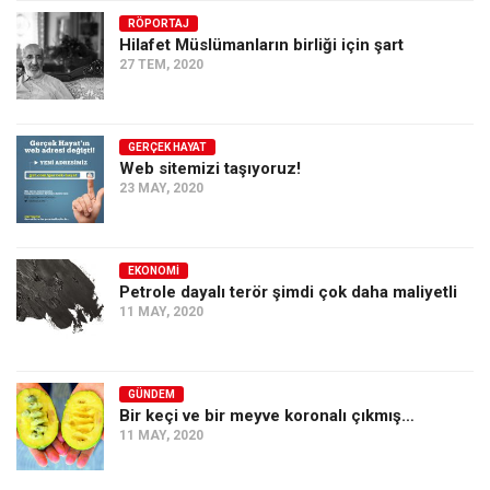
RÖPORTAJ
Ekonomi
Hilafet Müslümanların birliği için şart
Spor
27 TEM, 2020
Manzara
Sağlık
GERÇEK HAYAT
Web sitemizi taşıyoruz!
Gıda-Beslenme
23 MAY, 2020
Hayat
Türkiye
EKONOMI
Siyaset
Petrole dayalı terör şimdi çok daha maliyetli
11 MAY, 2020
Dünya
Avrupa
Asya
GÜNDEM
Bir keçi ve bir meyve koronalı çıkmış…
Afrika
11 MAY, 2020
İslam Dünyası