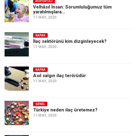
Amerika
RÖPORTAJ
Velhâsıl İnsan: Sorumluluğumuz tüm
yaratılmışlara…
Avustralya
11 MAY, 2020
Tarih
Düşünce
KAPAK
İlaç sektörünü kim dizginleyecek?
Dosyalar
11 MAY, 2020
KAPAK
Asıl salgın ilaç terörüdür
11 MAY, 2020
GENEL
Türkiye neden ilaç üretemez?
11 MAY, 2020