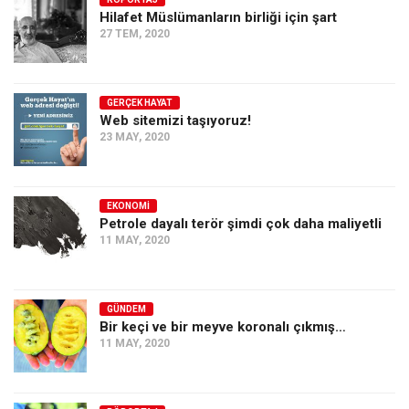
Hilafet Müslümanların birliği için şart
Ekonomi
27 TEM, 2020
Spor
Manzara
GERÇEK HAYAT
Sağlık
Web sitemizi taşıyoruz!
23 MAY, 2020
Gıda-Beslenme
Hayat
Türkiye
EKONOMI
Petrole dayalı terör şimdi çok daha maliyetli
Siyaset
11 MAY, 2020
Dünya
Avrupa
GÜNDEM
Asya
Bir keçi ve bir meyve koronalı çıkmış…
11 MAY, 2020
Afrika
İslam Dünyası